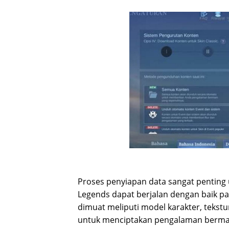
Proses penyiapan data sangat pentin
Legends dapat berjalan dengan baik p
dimuat meliputi model karakter, tekstur
untuk menciptakan pengalaman bermain