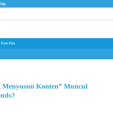
op Up Murah di Zona Topup
Free Fire
g Menyusun Konten” Muncul
ends?