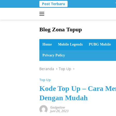
Langsung
Post Terbaru
ke
konten
Blog Zona Topup
Tips
dan
Home
Mobile Legends
PUBG Mobile
Trik
bermain
Privacy Policy
game
online
Beranda
Top Up
Top Up
Kode Top Up – Cara M
Dengan Mudah
Gadgetlow
Juni 26, 2023