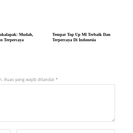
ukalapak: Mudah,
Tempat Top Up Ml Terbaik Dan
n Terpercaya
Terpercaya Di Indonesia
n.
Ruas yang wajib ditandai
*