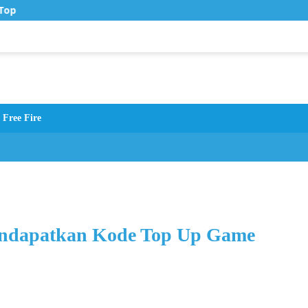
Top Up Murah di Zona Topup
Free Fire
endapatkan Kode Top Up Game