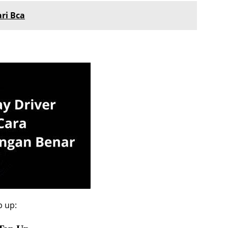
ri Bca
p up: