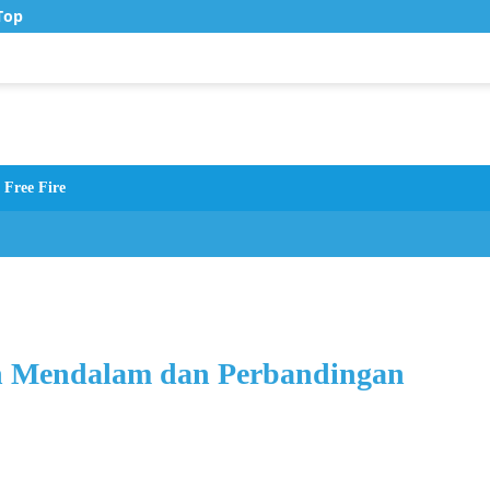
op Up Murah di Zona Topup
Free Fire
n Mendalam dan Perbandingan