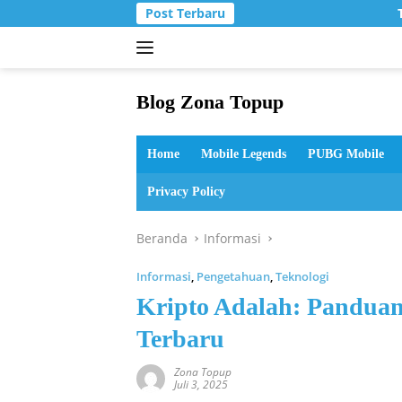
Langsung
Post Terbaru
T
ke
konten
Blog Zona Topup
Tips
dan
Home
Mobile Legends
PUBG Mobile
Trik
bermain
Privacy Policy
game
online
Beranda
Informasi
Informasi
,
Pengetahuan
,
Teknologi
Kripto Adalah: Pandua
Terbaru
Zona Topup
Juli 3, 2025