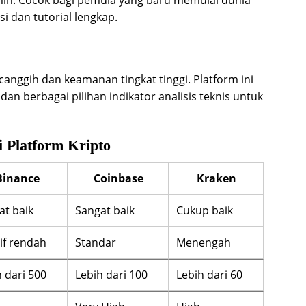
in. Cocok bagi pemula yang baru memulai dunia
i dan tutorial lengkap.
anggih dan keamanan tingkat tinggi. Platform ini
an berbagai pilihan indikator analisis teknis untuk
 Platform Kripto
Binance
Coinbase
Kraken
at baik
Sangat baik
Cukup baik
if rendah
Standar
Menengah
 dari 500
Lebih dari 100
Lebih dari 60