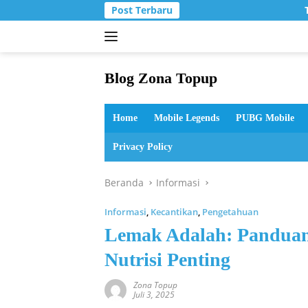
Langsung
Post Terbaru
T
ke
konten
Blog Zona Topup
Tips
dan
Home
Mobile Legends
PUBG Mobile
Trik
bermain
Privacy Policy
game
online
Beranda
Informasi
Informasi
,
Kecantikan
,
Pengetahuan
Lemak Adalah: Panduan
Nutrisi Penting
Zona Topup
Juli 3, 2025