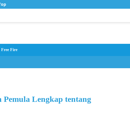
op Up Murah di Zona Topup
Free Fire
 Pemula Lengkap tentang