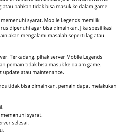
ag atau bahkan tidak bisa masuk ke dalam game.
ak memenuhi syarat. Mobile Legends memiliki
us dipenuhi agar bisa dimainkan. Jika spesifikasi
ain akan mengalami masalah seperti lag atau
rver. Terkadang, pihak server Mobile Legends
n pemain tidak bisa masuk ke dalam game.
at update atau maintenance.
ds tidak bisa dimainkan, pemain dapat melakukan
l.
t memenuhi syarat.
ver selesai.
u.