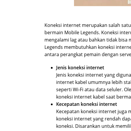
Koneksi internet merupakan salah sat
bermain Mobile Legends. Koneksi inter
mengalami lag atau bahkan tidak bisa m
Legends membutuhkan koneksi internet 
antara perangkat pemain dengan serv
Jenis koneksi internet
Jenis koneksi internet yang digun
internet kabel umumnya lebih stab
seperti Wi-Fi atau data seluler. 
koneksi internet kabel saat berm
Kecepatan koneksi internet
Kecepatan koneksi internet juga 
koneksi internet yang rendah da
koneksi. Disarankan untuk memili