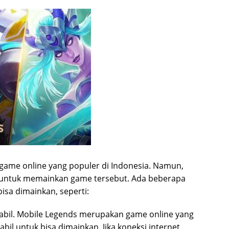
game online yang populer di Indonesia. Namun,
untuk memainkan game tersebut. Ada beberapa
isa dimainkan, seperti:
stabil. Mobile Legends merupakan game online yang
il untuk bisa dimainkan. Jika koneksi internet