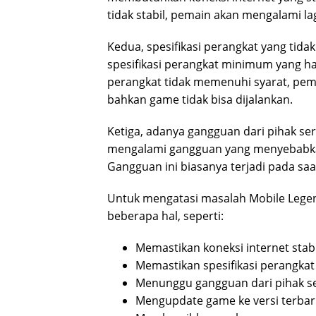
tidak stabil, pemain akan mengalami l
Kedua, spesifikasi perangkat yang tid
spesifikasi perangkat minimum yang har
perangkat tidak memenuhi syarat, pem
bahkan game tidak bisa dijalankan.
Ketiga, adanya gangguan dari pihak se
mengalami gangguan yang menyebabka
Gangguan ini biasanya terjadi pada sa
Untuk mengatasi masalah Mobile Legen
beberapa hal, seperti:
Memastikan koneksi internet stabi
Memastikan spesifikasi perangka
Menunggu gangguan dari pihak ser
Mengupdate game ke versi terbar