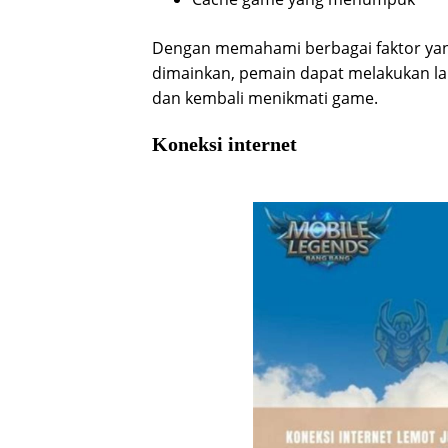
Dengan memahami berbagai faktor yan
dimainkan, pemain dapat melakukan la
dan kembali menikmati game.
Koneksi internet