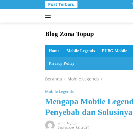
Langsung
Post Terbaru
T
ke
konten
Blog Zona Topup
Tips
dan
Home
Mobile Legends
PUBG Mobile
Trik
bermain
Privacy Policy
game
online
Beranda
Mobile Legends
Mobile Legends
Mengapa Mobile Legend
Penyebab dan Solusinya
Zona Topup
September 12, 2024