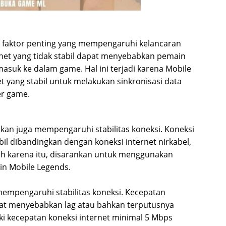
u faktor penting yang mempengaruhi kelancaran
net yang tidak stabil dapat menyebabkan pemain
asuk ke dalam game. Hal ini terjadi karena Mobile
yang stabil untuk melakukan sinkronisasi data
er game.
akan juga mempengaruhi stabilitas koneksi. Koneksi
il dibandingkan dengan koneksi internet nirkabel,
Oleh karena itu, disarankan untuk menggunakan
ain Mobile Legends.
mempengaruhi stabilitas koneksi. Kecepatan
pat menyebabkan lag atau bahkan terputusnya
ki kecepatan koneksi internet minimal 5 Mbps