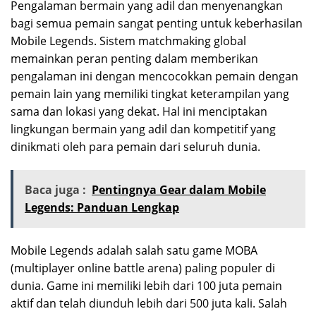
Pengalaman bermain yang adil dan menyenangkan
bagi semua pemain sangat penting untuk keberhasilan
Mobile Legends. Sistem matchmaking global
memainkan peran penting dalam memberikan
pengalaman ini dengan mencocokkan pemain dengan
pemain lain yang memiliki tingkat keterampilan yang
sama dan lokasi yang dekat. Hal ini menciptakan
lingkungan bermain yang adil dan kompetitif yang
dinikmati oleh para pemain dari seluruh dunia.
Baca juga :
Pentingnya Gear dalam Mobile
Legends: Panduan Lengkap
Mobile Legends adalah salah satu game MOBA
(multiplayer online battle arena) paling populer di
dunia. Game ini memiliki lebih dari 100 juta pemain
aktif dan telah diunduh lebih dari 500 juta kali. Salah