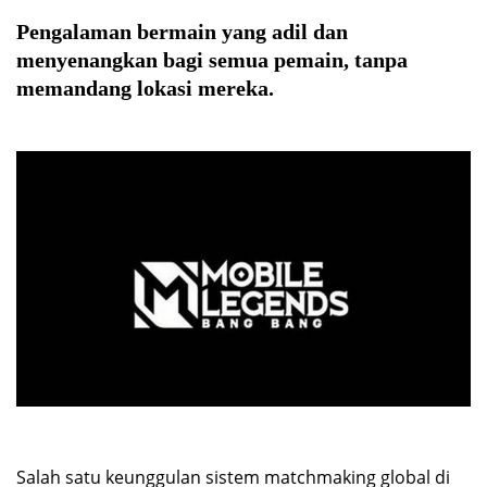
Pengalaman bermain yang adil dan
menyenangkan bagi semua pemain, tanpa
memandang lokasi mereka.
Salah satu keunggulan sistem matchmaking global di