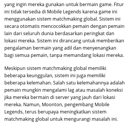
yang ingin mereka gunakan untuk bermain game. Fitur
ini tidak tersedia di Mobile Legends karena game ini
menggunakan sistem matchmaking global. Sistem ini
secara otomatis mencocokkan pemain dengan pemain
lain dari seluruh dunia berdasarkan peringkat dan
lokasi mereka. Sistem ini dirancang untuk memberikan
pengalaman bermain yang adil dan menyenangkan
bagi semua pemain, tanpa memandang lokasi mereka.
Meskipun sistem matchmaking global memiliki
beberapa keunggulan, sistem ini juga memiliki
beberapa kelemahan. Salah satu kelemahannya adalah
pemain mungkin mengalami lag atau masalah koneksi
jika mereka bermain di server yang jauh dari lokasi
mereka. Namun, Moonton, pengembang Mobile
Legends, terus berupaya meningkatkan sistem
matchmaking global untuk mengurangi masalah ini.