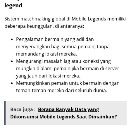
legend
Sistem matchmaking global di Mobile Legends memiliki
beberapa keunggulan, di antaranya:
Pengalaman bermain yang adil dan
menyenangkan bagi semua pemain, tanpa
memandang lokasi mereka.
Mengurangi masalah lag atau koneksi yang
mungkin dialami pemain jika bermain di server
yang jauh dari lokasi mereka.
Memungkinkan pemain untuk bermain dengan
teman-teman mereka dari seluruh dunia.
Baca juga :
Berapa Banyak Data yang
Dikonsumsi Mobile Legends Saat Dimainkan?