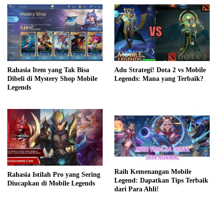
Adu Strategi! Dota 2 vs Mobile
Rahasia Item yang Tak Bisa
Legends: Mana yang Terbaik?
Dibeli di Mystery Shop Mobile
Legends
Raih Kemenangan Mobile
Rahasia Istilah Pro yang Sering
Legend: Dapatkan Tips Terbaik
Diucapkan di Mobile Legends
dari Para Ahli!