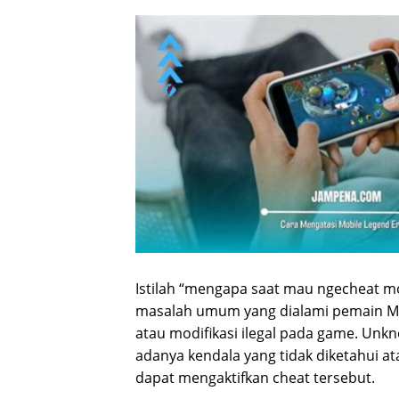
Istilah “mengapa saat mau ngecheat m
masalah umum yang dialami pemain M
atau modifikasi ilegal pada game. Unk
adanya kendala yang tidak diketahui ata
dapat mengaktifkan cheat tersebut.