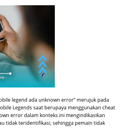
obile legend ada unknown error” merujuk pada
obile Legends saat berupaya menggunakan cheat
nown error dalam konteks ini mengindikasikan
u tidak teridentifikasi, sehingga pemain tidak