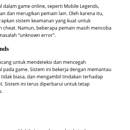
l dalam game online, seperti Mobile Legends,
 dan merugikan pemain lain. Oleh karena itu,
apkan sistem keamanan yang kuat untuk
n cheat. Namun, beberapa pemain masih mencoba
asalah “unknown error”.
nds
ncang untuk mendeteksi dan mencegah
al pada game. Sistem ini bekerja dengan memantau
g tidak biasa, dan mengambil tindakan terhadap
 Sistem ini terus diperbarui untuk tetap
u.