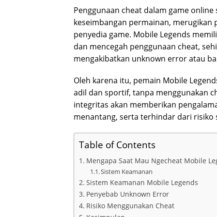
Penggunaan cheat dalam game online s
keseimbangan permainan, merugikan p
penyedia game. Mobile Legends memili
dan mencegah penggunaan cheat, sehin
mengakibatkan unknown error atau bah
Oleh karena itu, pemain Mobile Legen
adil dan sportif, tanpa menggunakan ch
integritas akan memberikan pengalam
menantang, serta terhindar dari risiko 
Table of Contents
Mengapa Saat Mau Ngecheat Mobile Le
Sistem Keamanan
Sistem Keamanan Mobile Legends
Penyebab Unknown Error
Risiko Menggunakan Cheat