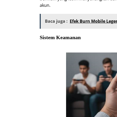
akun.
Baca juga :
Efek Burn Mobile Lege
Sistem Keamanan