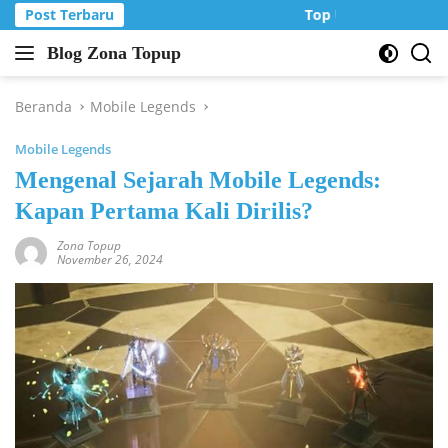
Langsung
Post Terbaru
Top Up Murah di Zo
ke
Blog Zona Topup
konten
Tips
dan
Trik
Beranda
Mobile Legends
bermain
Mobile Legends
game
online
Mengenal Sejarah Mobile Legends:
Kapan Pertama Kali Dirilis?
Zona Topup
November 26, 2024