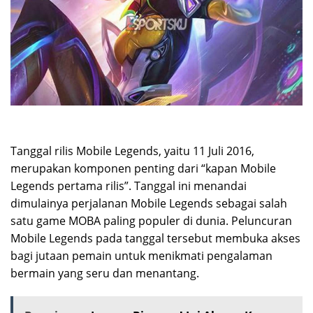
Tanggal rilis Mobile Legends, yaitu 11 Juli 2016,
merupakan komponen penting dari “kapan Mobile
Legends pertama rilis”. Tanggal ini menandai
dimulainya perjalanan Mobile Legends sebagai salah
satu game MOBA paling populer di dunia. Peluncuran
Mobile Legends pada tanggal tersebut membuka akses
bagi jutaan pemain untuk menikmati pengalaman
bermain yang seru dan menantang.