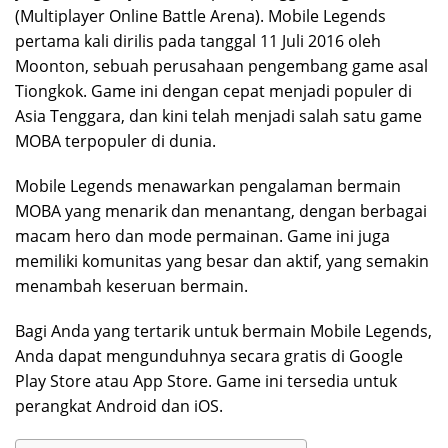
(Multiplayer Online Battle Arena). Mobile Legends
pertama kali dirilis pada tanggal 11 Juli 2016 oleh
Moonton, sebuah perusahaan pengembang game asal
Tiongkok. Game ini dengan cepat menjadi populer di
Asia Tenggara, dan kini telah menjadi salah satu game
MOBA terpopuler di dunia.
Mobile Legends menawarkan pengalaman bermain
MOBA yang menarik dan menantang, dengan berbagai
macam hero dan mode permainan. Game ini juga
memiliki komunitas yang besar dan aktif, yang semakin
menambah keseruan bermain.
Bagi Anda yang tertarik untuk bermain Mobile Legends,
Anda dapat mengunduhnya secara gratis di Google
Play Store atau App Store. Game ini tersedia untuk
perangkat Android dan iOS.