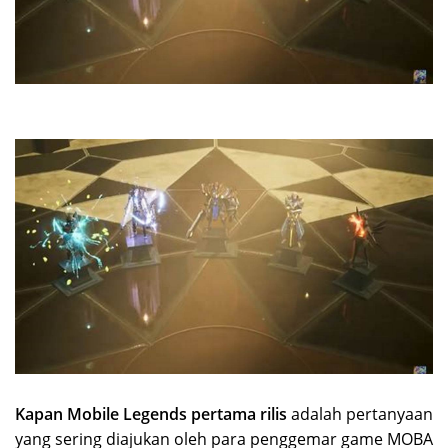
Kapan Mobile Legends pertama rilis
adalah pertanyaan
yang sering diajukan oleh para penggemar game MOBA