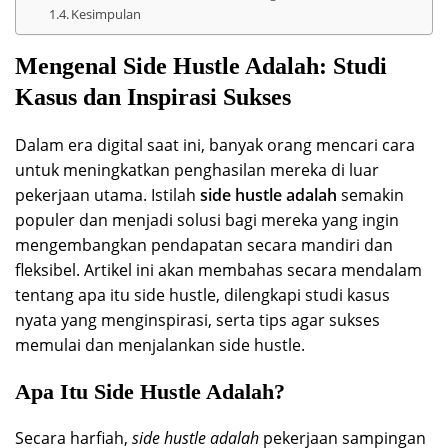
Kesimpulan
Mengenal Side Hustle Adalah: Studi
Kasus dan Inspirasi Sukses
Dalam era digital saat ini, banyak orang mencari cara
untuk meningkatkan penghasilan mereka di luar
pekerjaan utama. Istilah
side hustle adalah
semakin
populer dan menjadi solusi bagi mereka yang ingin
mengembangkan pendapatan secara mandiri dan
fleksibel. Artikel ini akan membahas secara mendalam
tentang apa itu side hustle, dilengkapi studi kasus
nyata yang menginspirasi, serta tips agar sukses
memulai dan menjalankan side hustle.
Apa Itu Side Hustle Adalah?
Secara harfiah,
side hustle adalah
pekerjaan sampingan