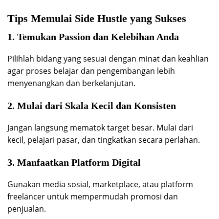
Tips Memulai Side Hustle yang Sukses
1. Temukan Passion dan Kelebihan Anda
Pilihlah bidang yang sesuai dengan minat dan keahlian
agar proses belajar dan pengembangan lebih
menyenangkan dan berkelanjutan.
2. Mulai dari Skala Kecil dan Konsisten
Jangan langsung mematok target besar. Mulai dari
kecil, pelajari pasar, dan tingkatkan secara perlahan.
3. Manfaatkan Platform Digital
Gunakan media sosial, marketplace, atau platform
freelancer untuk mempermudah promosi dan
penjualan.