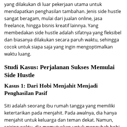
yang dilakukan di luar pekerjaan utama untuk
mendapatkan penghasilan tambahan. Jenis side hustle
sangat beragam, mulai dari jualan online, jasa
freelance, hingga bisnis kreatif lainnya. Yang
membedakan side hustle adalah sifatnya yang fleksibel
dan biasanya dilakukan secara paruh waktu, sehingga
cocok untuk siapa saja yang ingin mengoptimalkan
waktu luang.
Studi Kasus: Perjalanan Sukses Memulai
Side Hustle
Kasus 1: Dari Hobi Menjahit Menjadi
Penghasilan Pasif
Siti adalah seorang ibu rumah tangga yang memiliki
ketertarikan pada menjahit. Pada awalnya, dia hanya
menjahit untuk keluarga dan teman dekat. Namun,
seiring waktu, dia memutuskan untuk mengubah hobi