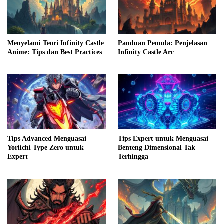
Menyelami Teori Infinity Castle
Panduan Pemula: Penjelasan
Anime: Tips dan Best Practices
Infinity Castle Arc
Tips Advanced Menguasai
Tips Expert untuk Menguasai
Yoriichi Type Zero untuk
Benteng Dimensional Tak
Expert
Terhingga