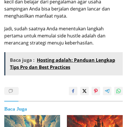
kecil dan belajar dari pengalaman agar usaha
sampingan Anda bisa berjalan dengan lancar dan
menghasilkan manfaat nyata.
Jadi, sudah saatnya Anda menentukan langkah
pertama untuk memulai side hustle adalah dan
merancang strategi menuju keberhasilan.
Baca juga :
Hosting adalah: Panduan Lengkap
Tips Pro dan Best Practices
Baca Juga