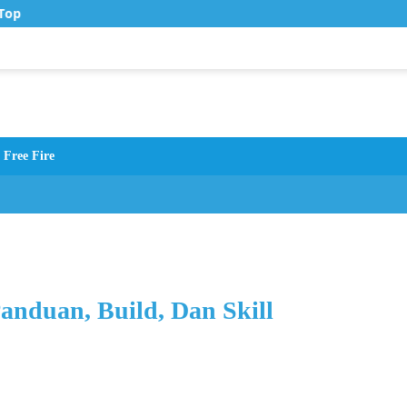
Top Up Murah di Zona Topup
Free Fire
anduan, Build, Dan Skill