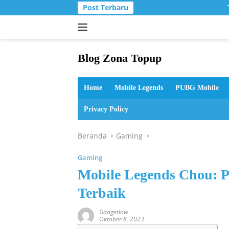
Langsung
Post Terbaru
ke
konten
Blog Zona Topup
Tips
dan
Home
Mobile Legends
PUBG Mobile
Trik
bermain
Privacy Policy
game
online
Beranda
Gaming
Gaming
Mobile Legends Chou: P
Terbaik
Gadgetlow
Oktober 8, 2023