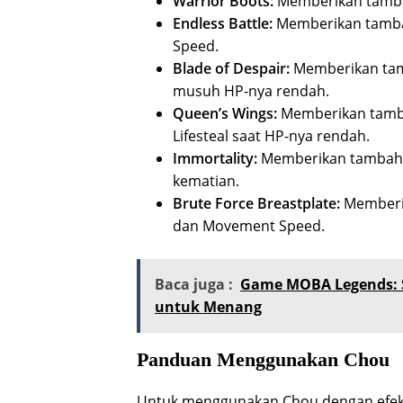
Warrior Boots:
Memberikan tamba
Endless Battle:
Memberikan tambah
Speed.
Blade of Despair:
Memberikan tamb
musuh HP-nya rendah.
Queen’s Wings:
Memberikan tambah
Lifesteal saat HP-nya rendah.
Immortality:
Memberikan tambahan
kematian.
Brute Force Breastplate:
Memberik
dan Movement Speed.
Baca juga :
Game MOBA Legends: S
untuk Menang
Panduan Menggunakan Chou
Untuk menggunakan Chou dengan efekti