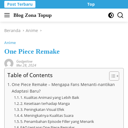
Langsung
Post Terbaru
Top Up Murah di Zo
ke
Blog Zona Topup
konten
Tips
dan
Trik
Beranda
Anime
bermain
Anime
game
online
One Piece Remake
Gadgetlow
Mei 28, 2024
Table of Contents
One Piece Remake – Mengapa Fans Menanti-nantikan
Adaptasi Baru?
1. Kualitas Animasi yang Lebih Baik
2. Kesetiaan terhadap Manga
3. Peningkatan Visual Efek
4. Meningkatnya Kualitas Suara
5. Penambahan Episode Filler yang Menarik
FAQ tentang One Piece Remake: