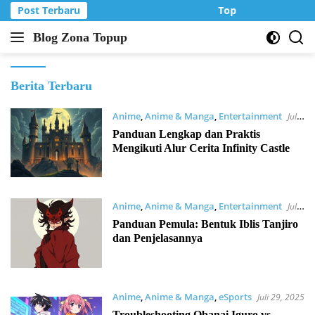
Langsung
Post Terbaru
Top Up Murah di Z
ke
Blog Zona Topup
konten
Tips
dan
Trik
Blog
Berita Terbaru
bermain
Zona
game
Anime
,
Anime & Manga
,
Entertainment
Topup
Juli
online
29, 2025
Panduan Lengkap dan Praktis
Mengikuti Alur Cerita Infinity Castle
Anime
,
Anime & Manga
,
Entertainment
Juli
29, 2025
Panduan Pemula: Bentuk Iblis Tanjiro
dan Penjelasannya
Anime
,
Anime & Manga
,
eSports
Juli 29, 2025
Troubleshooting Obanai Iguro vs