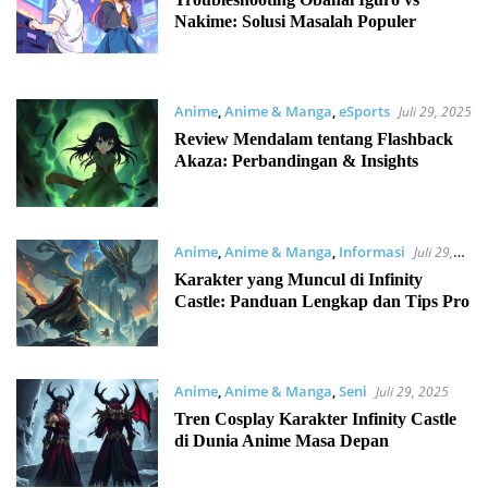
Nakime: Solusi Masalah Populer
Anime
,
Anime & Manga
,
eSports
Juli 29, 2025
Review Mendalam tentang Flashback
Akaza: Perbandingan & Insights
Anime
,
Anime & Manga
,
Informasi
Juli 29,
2025
Karakter yang Muncul di Infinity
Castle: Panduan Lengkap dan Tips Pro
Anime
,
Anime & Manga
,
Seni
Juli 29, 2025
Tren Cosplay Karakter Infinity Castle
di Dunia Anime Masa Depan