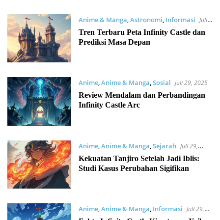
Anime & Manga
,
Astronomi
,
Informasi
Juli
29, 2025
Tren Terbaru Peta Infinity Castle dan
Prediksi Masa Depan
Anime
,
Anime & Manga
,
Sosial
Juli 29, 2025
Review Mendalam dan Perbandingan
Infinity Castle Arc
Anime
,
Anime & Manga
,
Sejarah
Juli 29,
2025
Kekuatan Tanjiro Setelah Jadi Iblis:
Studi Kasus Perubahan Sigifikan
Anime
,
Anime & Manga
,
Informasi
Juli 29,
2025