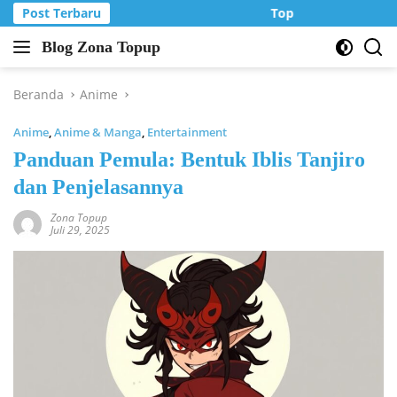
Langsung
Post Terbaru
Top Up Murah di Zo
ke
Blog Zona Topup
konten
Tips
dan
Trik
Beranda
Anime
bermain
Anime
,
Anime & Manga
,
Entertainment
game
online
Panduan Pemula: Bentuk Iblis Tanjiro
dan Penjelasannya
Zona Topup
Juli 29, 2025