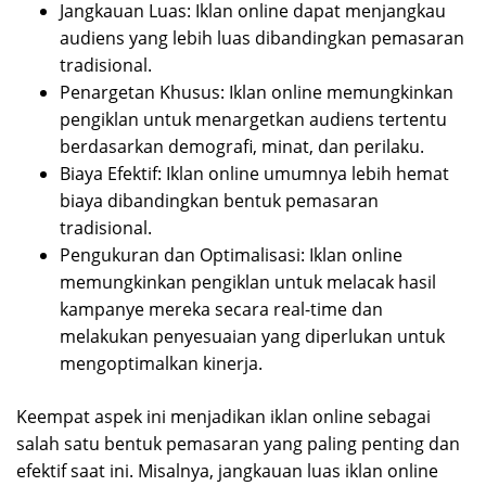
Jangkauan Luas: Iklan online dapat menjangkau
audiens yang lebih luas dibandingkan pemasaran
tradisional.
Penargetan Khusus: Iklan online memungkinkan
pengiklan untuk menargetkan audiens tertentu
berdasarkan demografi, minat, dan perilaku.
Biaya Efektif: Iklan online umumnya lebih hemat
biaya dibandingkan bentuk pemasaran
tradisional.
Pengukuran dan Optimalisasi: Iklan online
memungkinkan pengiklan untuk melacak hasil
kampanye mereka secara real-time dan
melakukan penyesuaian yang diperlukan untuk
mengoptimalkan kinerja.
Keempat aspek ini menjadikan iklan online sebagai
salah satu bentuk pemasaran yang paling penting dan
efektif saat ini. Misalnya, jangkauan luas iklan online