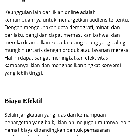
Keunggulan lain dari iklan online adalah
kemampuannya untuk menargetkan audiens tertentu.
Dengan menggunakan data demografi, minat, dan
perilaku, pengiklan dapat memastikan bahwa iklan
mereka ditampilkan kepada orang-orang yang paling
mungkin tertarik dengan produk atau layanan mereka.
Hal ini dapat sangat meningkatkan efektivitas
kampanye iklan dan menghasilkan tingkat konversi
yang lebih tinggi.
Biaya Efektif
Selain jangkauan yang luas dan kemampuan
penargetan yang baik, iklan online juga umumnya lebih
hemat biaya dibandingkan bentuk pemasaran