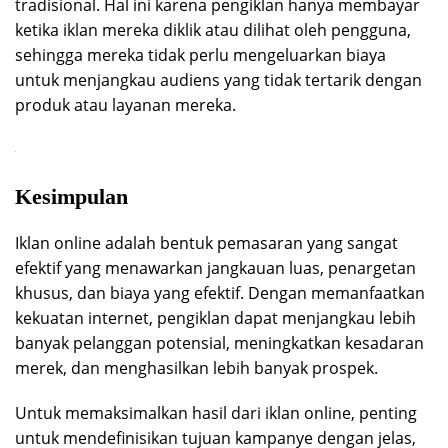
tradisional. Hal ini karena pengiklan hanya membayar
ketika iklan mereka diklik atau dilihat oleh pengguna,
sehingga mereka tidak perlu mengeluarkan biaya
untuk menjangkau audiens yang tidak tertarik dengan
produk atau layanan mereka.
Kesimpulan
Iklan online adalah bentuk pemasaran yang sangat
efektif yang menawarkan jangkauan luas, penargetan
khusus, dan biaya yang efektif. Dengan memanfaatkan
kekuatan internet, pengiklan dapat menjangkau lebih
banyak pelanggan potensial, meningkatkan kesadaran
merek, dan menghasilkan lebih banyak prospek.
Untuk memaksimalkan hasil dari iklan online, penting
untuk mendefinisikan tujuan kampanye dengan jelas,