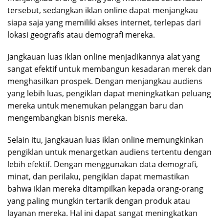
tersebut, sedangkan iklan online dapat menjangkau
siapa saja yang memiliki akses internet, terlepas dari
lokasi geografis atau demografi mereka.
Jangkauan luas iklan online menjadikannya alat yang
sangat efektif untuk membangun kesadaran merek dan
menghasilkan prospek. Dengan menjangkau audiens
yang lebih luas, pengiklan dapat meningkatkan peluang
mereka untuk menemukan pelanggan baru dan
mengembangkan bisnis mereka.
Selain itu, jangkauan luas iklan online memungkinkan
pengiklan untuk menargetkan audiens tertentu dengan
lebih efektif. Dengan menggunakan data demografi,
minat, dan perilaku, pengiklan dapat memastikan
bahwa iklan mereka ditampilkan kepada orang-orang
yang paling mungkin tertarik dengan produk atau
layanan mereka. Hal ini dapat sangat meningkatkan