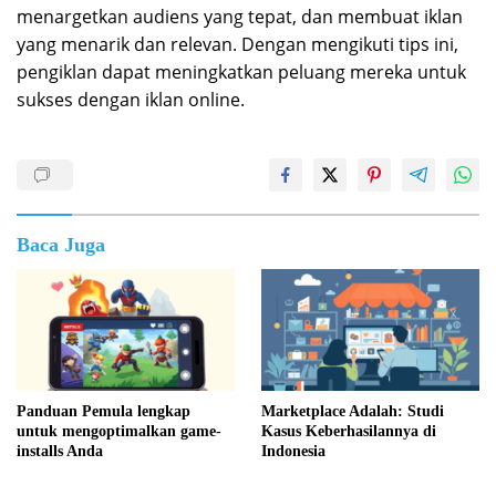
menargetkan audiens yang tepat, dan membuat iklan
yang menarik dan relevan. Dengan mengikuti tips ini,
pengiklan dapat meningkatkan peluang mereka untuk
sukses dengan iklan online.
Baca Juga
Panduan Pemula lengkap
Marketplace Adalah: Studi
untuk mengoptimalkan game-
Kasus Keberhasilannya di
installs Anda
Indonesia