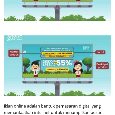
Iklan online adalah bentuk pemasaran digital yang
memanfaatkan internet untuk menampilkan pesan