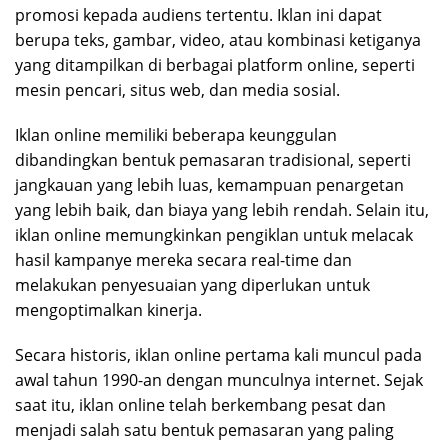
promosi kepada audiens tertentu. Iklan ini dapat
berupa teks, gambar, video, atau kombinasi ketiganya
yang ditampilkan di berbagai platform online, seperti
mesin pencari, situs web, dan media sosial.
Iklan online memiliki beberapa keunggulan
dibandingkan bentuk pemasaran tradisional, seperti
jangkauan yang lebih luas, kemampuan penargetan
yang lebih baik, dan biaya yang lebih rendah. Selain itu,
iklan online memungkinkan pengiklan untuk melacak
hasil kampanye mereka secara real-time dan
melakukan penyesuaian yang diperlukan untuk
mengoptimalkan kinerja.
Secara historis, iklan online pertama kali muncul pada
awal tahun 1990-an dengan munculnya internet. Sejak
saat itu, iklan online telah berkembang pesat dan
menjadi salah satu bentuk pemasaran yang paling