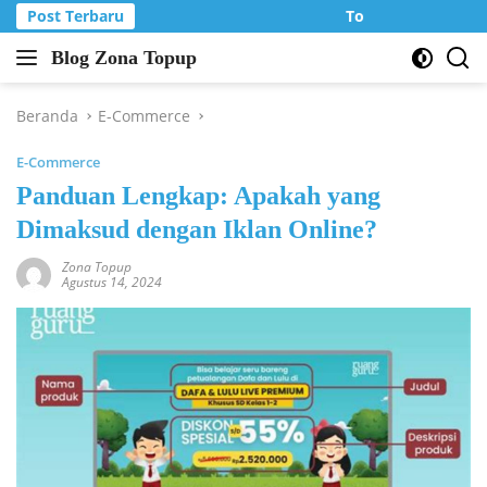
Langsung
Post Terbaru
Top Up Murah di Z
ke
Blog Zona Topup
konten
Tips
dan
Trik
Beranda
E-Commerce
bermain
E-Commerce
game
online
Panduan Lengkap: Apakah yang
Dimaksud dengan Iklan Online?
Zona Topup
Agustus 14, 2024