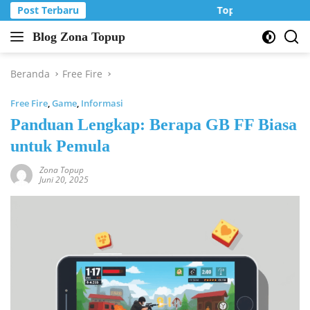
Langsung
Post Terbaru
Top Up Murah di Z
ke
Blog Zona Topup
konten
Tips
dan
Trik
Beranda
Free Fire
bermain
Free Fire
,
Game
,
Informasi
game
online
Panduan Lengkap: Berapa GB FF Biasa
untuk Pemula
Zona Topup
Juni 20, 2025