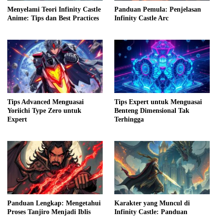
Menyelami Teori Infinity Castle
Panduan Pemula: Penjelasan
Anime: Tips dan Best Practices
Infinity Castle Arc
Tips Advanced Menguasai
Tips Expert untuk Menguasai
Yoriichi Type Zero untuk
Benteng Dimensional Tak
Expert
Terhingga
Panduan Lengkap: Mengetahui
Karakter yang Muncul di
Proses Tanjiro Menjadi Iblis
Infinity Castle: Panduan