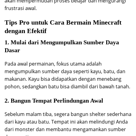
akan mempermudah proses belajar dan mengurangi
frustrasi awal.
Tips Pro untuk Cara Bermain Minecraft
dengan Efektif
1. Mulai dari Mengumpulkan Sumber Daya
Dasar
Pada awal permainan, fokus utama adalah
mengumpulkan sumber daya seperti kayu, batu, dan
makanan. Kayu bisa didapatkan dengan menebang
pohon, sedangkan batu bisa diambil dari bawah tanah.
2. Bangun Tempat Perlindungan Awal
Sebelum malam tiba, segera bangun shelter sederhana
dari kayu atau batu. Tempat ini akan melindungi Anda
dari monster dan membantu mengamankan sumber