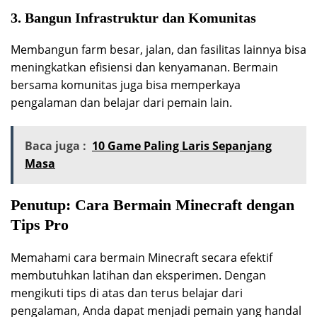
3. Bangun Infrastruktur dan Komunitas
Membangun farm besar, jalan, dan fasilitas lainnya bisa
meningkatkan efisiensi dan kenyamanan. Bermain
bersama komunitas juga bisa memperkaya
pengalaman dan belajar dari pemain lain.
Baca juga :
10 Game Paling Laris Sepanjang
Masa
Penutup: Cara Bermain Minecraft dengan
Tips Pro
Memahami cara bermain Minecraft secara efektif
membutuhkan latihan dan eksperimen. Dengan
mengikuti tips di atas dan terus belajar dari
pengalaman, Anda dapat menjadi pemain yang handal