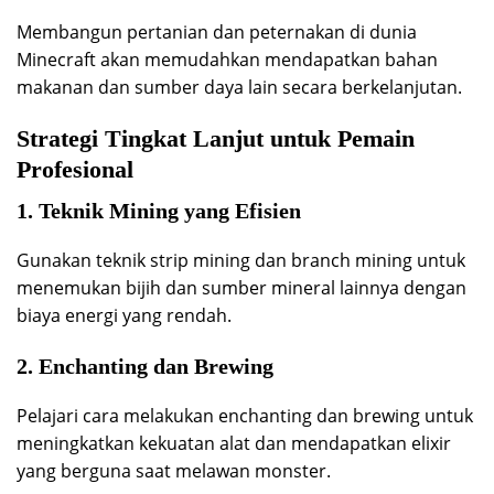
Membangun pertanian dan peternakan di dunia
Minecraft akan memudahkan mendapatkan bahan
makanan dan sumber daya lain secara berkelanjutan.
Strategi Tingkat Lanjut untuk Pemain
Profesional
1. Teknik Mining yang Efisien
Gunakan teknik strip mining dan branch mining untuk
menemukan bijih dan sumber mineral lainnya dengan
biaya energi yang rendah.
2. Enchanting dan Brewing
Pelajari cara melakukan enchanting dan brewing untuk
meningkatkan kekuatan alat dan mendapatkan elixir
yang berguna saat melawan monster.