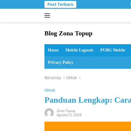
Langsung
Post Terbaru
T
ke
konten
Blog Zona Topup
Tips
dan
Home
Mobile Legends
PUBG Mobile
Trik
bermain
Privacy Policy
game
online
Beranda
tiktok
tiktok
Panduan Lengkap: Cara
Zona Topup
Agustus 5, 2024