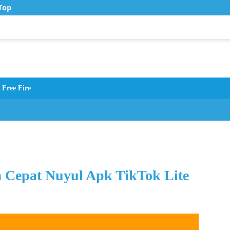
op Up Murah di Zona Topup
Free Fire
 Cepat Nuyul Apk TikTok Lite