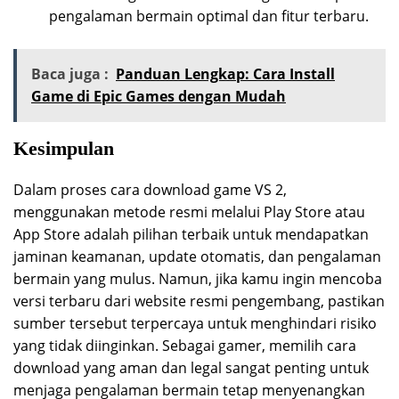
pengalaman bermain optimal dan fitur terbaru.
Baca juga :
Panduan Lengkap: Cara Install
Game di Epic Games dengan Mudah
Kesimpulan
Dalam proses cara download game VS 2,
menggunakan metode resmi melalui Play Store atau
App Store adalah pilihan terbaik untuk mendapatkan
jaminan keamanan, update otomatis, dan pengalaman
bermain yang mulus. Namun, jika kamu ingin mencoba
versi terbaru dari website resmi pengembang, pastikan
sumber tersebut terpercaya untuk menghindari risiko
yang tidak diinginkan. Sebagai gamer, memilih cara
download yang aman dan legal sangat penting untuk
menjaga pengalaman bermain tetap menyenangkan