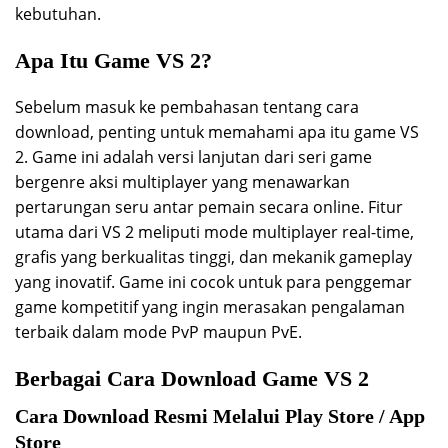
kebutuhan.
Apa Itu Game VS 2?
Sebelum masuk ke pembahasan tentang cara
download, penting untuk memahami apa itu game VS
2. Game ini adalah versi lanjutan dari seri game
bergenre aksi multiplayer yang menawarkan
pertarungan seru antar pemain secara online. Fitur
utama dari VS 2 meliputi mode multiplayer real-time,
grafis yang berkualitas tinggi, dan mekanik gameplay
yang inovatif. Game ini cocok untuk para penggemar
game kompetitif yang ingin merasakan pengalaman
terbaik dalam mode PvP maupun PvE.
Berbagai Cara Download Game VS 2
Cara Download Resmi Melalui Play Store / App
Store