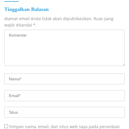
Tinggalkan Balasan
Alamat email Anda tidak akan dipublikasikan.
Ruas yang
wajib ditandai
*
Simpan nama, email, dan situs web saya pada peramban