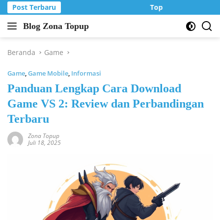
Langsung
Post Terbaru
Top Up Murah di Zo
ke
Blog Zona Topup
konten
Tips
dan
Trik
Beranda
Game
bermain
Game
,
Game Mobile
,
Informasi
game
online
Panduan Lengkap Cara Download
Game VS 2: Review dan Perbandingan
Terbaru
Zona Topup
Juli 18, 2025