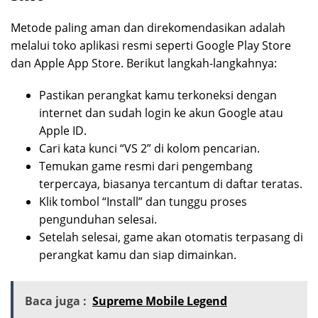
Metode paling aman dan direkomendasikan adalah
melalui toko aplikasi resmi seperti Google Play Store
dan Apple App Store. Berikut langkah-langkahnya:
Pastikan perangkat kamu terkoneksi dengan
internet dan sudah login ke akun Google atau
Apple ID.
Cari kata kunci “VS 2” di kolom pencarian.
Temukan game resmi dari pengembang
terpercaya, biasanya tercantum di daftar teratas.
Klik tombol “Install” dan tunggu proses
pengunduhan selesai.
Setelah selesai, game akan otomatis terpasang di
perangkat kamu dan siap dimainkan.
Baca juga :
Supreme Mobile Legend