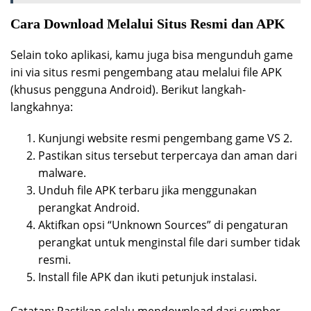
Cara Download Melalui Situs Resmi dan APK
Selain toko aplikasi, kamu juga bisa mengunduh game
ini via situs resmi pengembang atau melalui file APK
(khusus pengguna Android). Berikut langkah-
langkahnya:
Kunjungi website resmi pengembang game VS 2.
Pastikan situs tersebut terpercaya dan aman dari
malware.
Unduh file APK terbaru jika menggunakan
perangkat Android.
Aktifkan opsi “Unknown Sources” di pengaturan
perangkat untuk menginstal file dari sumber tidak
resmi.
Install file APK dan ikuti petunjuk instalasi.
Catatan: Pastikan selalu mendownload dari sumber