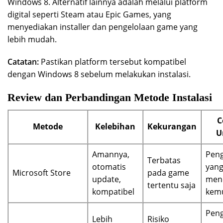
Windows 8. Alternatif lainnya adalah melalui platform
digital seperti Steam atau Epic Games, yang
menyediakan installer dan pengelolaan game yang
lebih mudah.
Catatan:
Pastikan platform tersebut kompatibel
dengan Windows 8 sebelum melakukan instalasi.
Review dan Perbandingan Metode Instalasi
C
Metode
Kelebihan
Kekurangan
U
Amannya,
Pen
Terbatas
otomatis
yan
Microsoft Store
pada game
update,
men
tertentu saja
kompatibel
kem
Pen
Lebih
Risiko