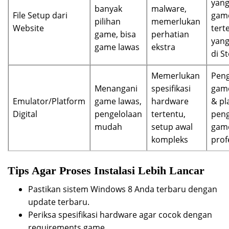
yang
banyak
malware,
File Setup dari
gam
pilihan
memerlukan
Website
tert
game, bisa
perhatian
yang
game lawas
ekstra
di S
Memerlukan
Pen
Menangani
spesifikasi
gam
Emulator/Platform
game lawas,
hardware
& pl
Digital
pengelolaan
tertentu,
peng
mudah
setup awal
gam
kompleks
prof
Tips Agar Proses Instalasi Lebih Lancar
Pastikan sistem Windows 8 Anda terbaru dengan
update terbaru.
Periksa spesifikasi hardware agar cocok dengan
requirements game.