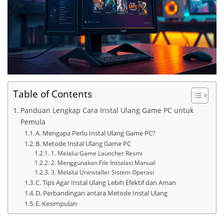
Table of Contents
Panduan Lengkap Cara Instal Ulang Game PC untuk
Pemula
A. Mengapa Perlu Instal Ulang Game PC?
B. Metode Instal Ulang Game PC
1. Melalui Game Launcher Resmi
2. Menggunakan File Instalasi Manual
3. Melalui Uninstaller Sistem Operasi
C. Tips Agar Instal Ulang Lebih Efektif dan Aman
D. Perbandingan antara Metode Instal Ulang
E. Kesimpulan