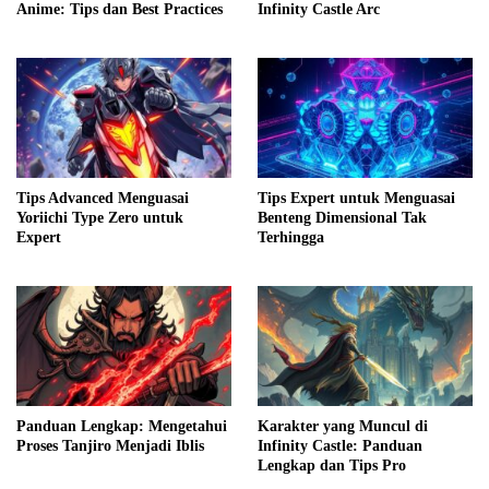
Anime: Tips dan Best Practices
Infinity Castle Arc
Tips Advanced Menguasai
Tips Expert untuk Menguasai
Yoriichi Type Zero untuk
Benteng Dimensional Tak
Expert
Terhingga
Panduan Lengkap: Mengetahui
Karakter yang Muncul di
Proses Tanjiro Menjadi Iblis
Infinity Castle: Panduan
Lengkap dan Tips Pro