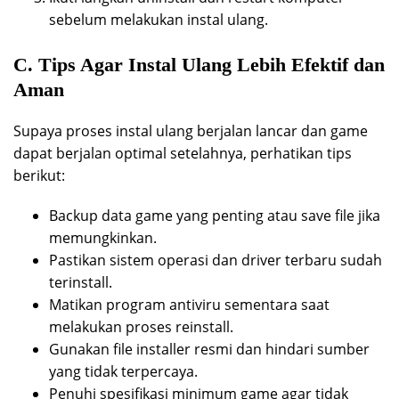
sebelum melakukan instal ulang.
C. Tips Agar Instal Ulang Lebih Efektif dan
Aman
Supaya proses instal ulang berjalan lancar dan game
dapat berjalan optimal setelahnya, perhatikan tips
berikut:
Backup data game yang penting atau save file jika
memungkinkan.
Pastikan sistem operasi dan driver terbaru sudah
terinstall.
Matikan program antiviru sementara saat
melakukan proses reinstall.
Gunakan file installer resmi dan hindari sumber
yang tidak terpercaya.
Penuhi spesifikasi minimum game agar tidak