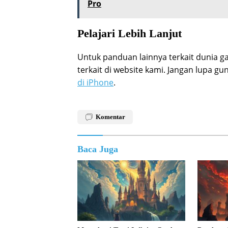
Pro
Pelajari Lebih Lanjut
Untuk panduan lainnya terkait dunia g
terkait di website kami. Jangan lupa gun
di iPhone
.
Komentar
Baca Juga