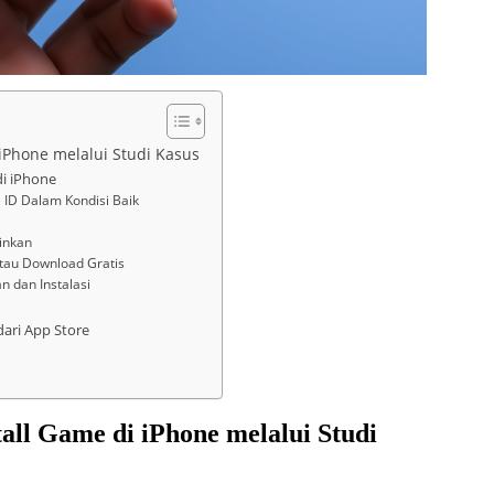
iPhone melalui Studi Kasus
di iPhone
 ID Dalam Kondisi Baik
inkan
tau Download Gratis
 dan Instalasi
ari App Store
all Game di iPhone melalui Studi