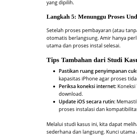
yang dipilih.
Langkah 5: Menunggu Proses Undu
Setelah proses pembayaran (atau tanp
otomatis berlangsung. Amir hanya per
utama dan proses instal selesai.
Tips Tambahan dari Studi Kas
Pastikan ruang penyimpanan cuk
kapasitas iPhone agar proses tida
Periksa koneksi internet:
Koneksi 
download.
Update iOS secara rutin:
Memastik
proses instalasi dan kompatibilit
Melalui studi kasus ini, kita dapat mel
sederhana dan langsung. Kunci utama 