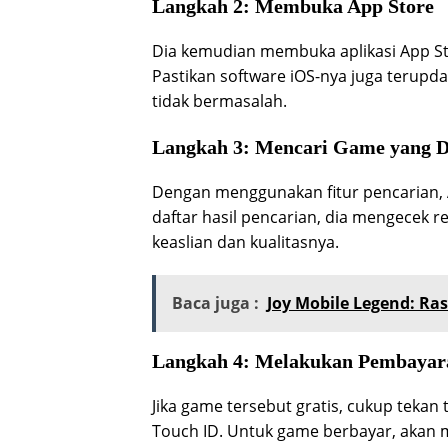
Langkah 2: Membuka App Store
Dia kemudian membuka aplikasi App Stor
Pastikan software iOS-nya juga terupda
tidak bermasalah.
Langkah 3: Mencari Game yang D
Dengan menggunakan fitur pencarian, 
daftar hasil pencarian, dia mengecek 
keaslian dan kualitasnya.
Baca juga :
Joy Mobile Legend: R
Langkah 4: Melakukan Pembayara
Jika game tersebut gratis, cukup tekan
Touch ID. Untuk game berbayar, akan