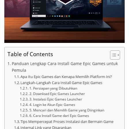
Table of Contents
Panduan Lengkap Cara Install Game Epic Games untuk
Pemula
Apa Itu Epic Games dan Kenapa Memilih Platform Ini?
Langkah-Langkah Cara Install Game Epic Games
1. Persiapan yang Dibutuhkan
2. Download Epic Games Launcher
3. Instalasi Epic Games Launcher
4. Login ke Akun Epic Games
5. Mencari dan Memilih Game yang Diinginkan
6. Cara Install Game dari Epic Games
Tips Mempercepat Proses Instalasi dan Bermain Game
Internal Link yang Disarankan