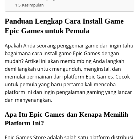
Kesimpulan
Panduan Lengkap Cara Install Game
Epic Games untuk Pemula
Apakah Anda seorang penggemar game dan ingin tahu
bagaimana cara install game Epic Games dengan
mudah? Artikel ini akan membimbing Anda langkah
demi langkah untuk mengunduh, menginstal, dan
memulai permainan dari platform Epic Games. Cocok
untuk pemula yang baru pertama kali mencoba
platform ini dan ingin pengalaman gaming yang lancar
dan menyenangkan.
Apa Itu Epic Games dan Kenapa Memilih
Platform Ini?
Epic Games Store adalah salah satu platform distribusi