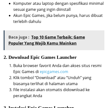
Komputer atau laptop dengan spesifikasi minimal
sesuai game yang ingin diinstall
Akun Epic Games, jika belum punya, harus dibuat
terlebih dahulu
Baca juga :
Top 10 Game Terbaik: Game
Populer Yang Wajib Kamu Mainkan
2. Download Epic Games Launcher
Buka browser favorit Anda dan akses situs resmi
Epic Games di
epicgames.com
Klik tombol “Download” atau “Unduh” yang
biasanya terlihat di halaman utama
File instalasi akan otomatis didownload ke
perangkat Anda
3. Instalasi Epic Games Launcher