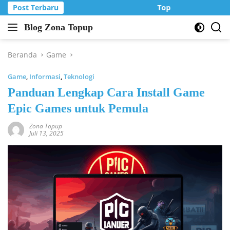
Langsung
Post Terbaru
Top Up Murah di Zo
ke
Blog Zona Topup
konten
Tips
dan
Trik
Beranda
Game
bermain
Game
,
Informasi
,
Teknologi
game
online
Panduan Lengkap Cara Install Game
Epic Games untuk Pemula
Zona Topup
Juli 13, 2025