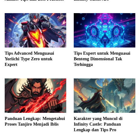
Tips Advanced Menguasai
Tips Expert untuk Menguasai
Yoriichi Type Zero untuk
Benteng Dimensional Tak
Expert
Terhingga
Panduan Lengkap: Mengetahui
Karakter yang Muncul di
Proses Tanjiro Menjadi Iblis
Infinity Castle: Panduan
Lengkap dan Tips Pro