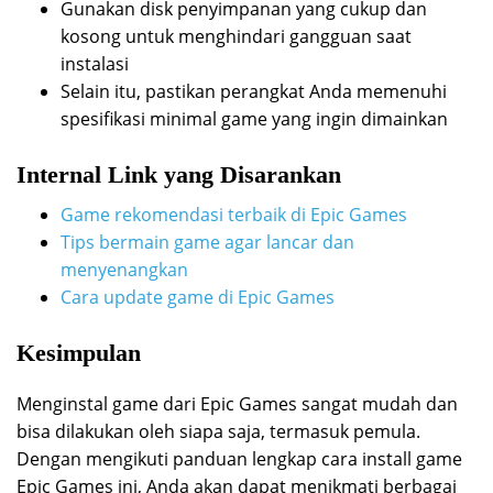
Gunakan disk penyimpanan yang cukup dan
kosong untuk menghindari gangguan saat
instalasi
Selain itu, pastikan perangkat Anda memenuhi
spesifikasi minimal game yang ingin dimainkan
Internal Link yang Disarankan
Game rekomendasi terbaik di Epic Games
Tips bermain game agar lancar dan
menyenangkan
Cara update game di Epic Games
Kesimpulan
Menginstal game dari Epic Games sangat mudah dan
bisa dilakukan oleh siapa saja, termasuk pemula.
Dengan mengikuti panduan lengkap cara install game
Epic Games ini, Anda akan dapat menikmati berbagai