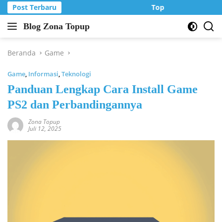
Langsung
Post Terbaru
Top Up Murah di Zo
ke
Blog Zona Topup
konten
Tips
dan
Trik
Beranda
Game
bermain
Game
,
Informasi
,
Teknologi
game
online
Panduan Lengkap Cara Install Game
PS2 dan Perbandingannya
Zona Topup
Juli 12, 2025