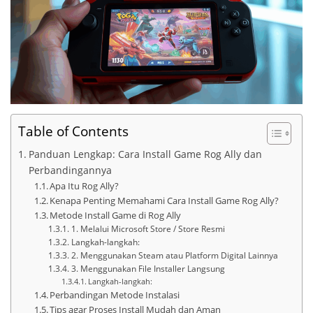
Table of Contents
Panduan Lengkap: Cara Install Game Rog Ally dan
Perbandingannya
Apa Itu Rog Ally?
Kenapa Penting Memahami Cara Install Game Rog Ally?
Metode Install Game di Rog Ally
1. Melalui Microsoft Store / Store Resmi
Langkah-langkah:
2. Menggunakan Steam atau Platform Digital Lainnya
3. Menggunakan File Installer Langsung
Langkah-langkah:
Perbandingan Metode Instalasi
Tips agar Proses Install Mudah dan Aman