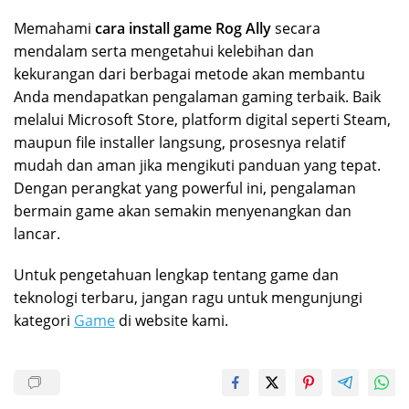
Memahami
cara install game Rog Ally
secara
mendalam serta mengetahui kelebihan dan
kekurangan dari berbagai metode akan membantu
Anda mendapatkan pengalaman gaming terbaik. Baik
melalui Microsoft Store, platform digital seperti Steam,
maupun file installer langsung, prosesnya relatif
mudah dan aman jika mengikuti panduan yang tepat.
Dengan perangkat yang powerful ini, pengalaman
bermain game akan semakin menyenangkan dan
lancar.
Untuk pengetahuan lengkap tentang game dan
teknologi terbaru, jangan ragu untuk mengunjungi
kategori
Game
di website kami.