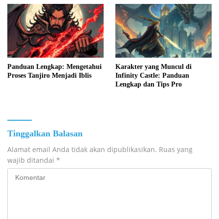
Panduan Lengkap: Mengetahui
Karakter yang Muncul di
Proses Tanjiro Menjadi Iblis
Infinity Castle: Panduan
Lengkap dan Tips Pro
Tinggalkan Balasan
Alamat email Anda tidak akan dipublikasikan.
Ruas yang
wajib ditandai
*