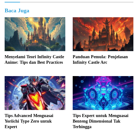
Baca Juga
Menyelami Teori Infinity Castle
Panduan Pemula: Penjelasan
Anime: Tips dan Best Practices
Infinity Castle Arc
Tips Advanced Menguasai
Tips Expert untuk Menguasai
Yoriichi Type Zero untuk
Benteng Dimensional Tak
Expert
Terhingga