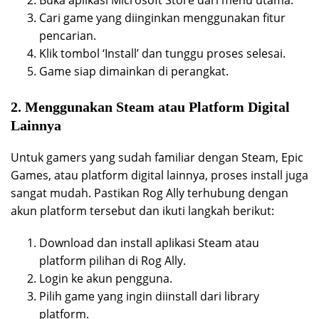
Cari game yang diinginkan menggunakan fitur
pencarian.
Klik tombol ‘Install’ dan tunggu proses selesai.
Game siap dimainkan di perangkat.
2. Menggunakan Steam atau Platform Digital
Lainnya
Untuk gamers yang sudah familiar dengan Steam, Epic
Games, atau platform digital lainnya, proses install juga
sangat mudah. Pastikan Rog Ally terhubung dengan
akun platform tersebut dan ikuti langkah berikut:
Download dan install aplikasi Steam atau
platform pilihan di Rog Ally.
Login ke akun pengguna.
Pilih game yang ingin diinstall dari library
platform.