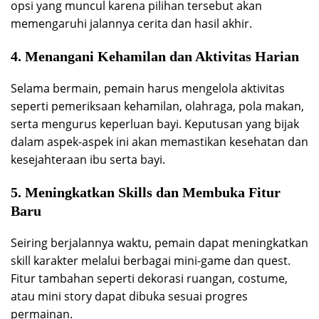
opsi yang muncul karena pilihan tersebut akan
memengaruhi jalannya cerita dan hasil akhir.
4. Menangani Kehamilan dan Aktivitas Harian
Selama bermain, pemain harus mengelola aktivitas
seperti pemeriksaan kehamilan, olahraga, pola makan,
serta mengurus keperluan bayi. Keputusan yang bijak
dalam aspek-aspek ini akan memastikan kesehatan dan
kesejahteraan ibu serta bayi.
5. Meningkatkan Skills dan Membuka Fitur
Baru
Seiring berjalannya waktu, pemain dapat meningkatkan
skill karakter melalui berbagai mini-game dan quest.
Fitur tambahan seperti dekorasi ruangan, costume,
atau mini story dapat dibuka sesuai progres
permainan.