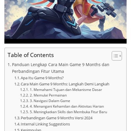
Table of Contents
Panduan Lengkap Cara Main Game 9 Months dan
Perbandingan Fitur Utama
Apa Itu Game 9 Months?
Cara Main Game 9 Months: Langkah Demi Langkah
1. Memahami Tujuan dan Mekanisme Dasar
2. Memulai Permainan
3. Navigasi Dalam Game
4. Menangani Kehamilan dan Aktivitas Harian
5. Meningkatkan Skills dan Membuka Fitur Baru
Perbandingan Game 9 Months Versi 2024
Internal Linking Suggestions
Kesimpulan