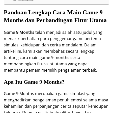
Panduan Lengkap Cara Main Game 9
Months dan Perbandingan Fitur Utama
Game
9 Months
telah menjadi salah satu judul yang
menarik perhatian para penggemar game bertema
simulasi kehidupan dan cerita mendalam. Dalam
artikel ini, kami akan membahas secara lengkap
tentang cara main game 9 months serta
membandingkan fitur-slot utama yang dapat
membantu pemain memilih pengalaman terbaik.
Apa Itu Game 9 Months?
Game 9 Months merupakan game simulasi yang
menghadirkan pengalaman penuh emosi selama masa
kehamilan dan perpanjangan cerita seputar kehidupan
keluarga. Dengan grafis berkualitas tinggi dan