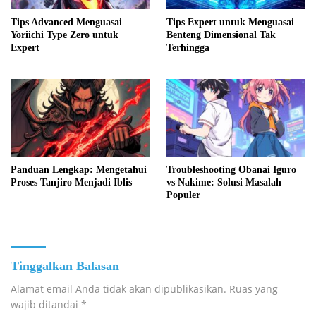
Tips Advanced Menguasai
Tips Expert untuk Menguasai
Yoriichi Type Zero untuk
Benteng Dimensional Tak
Expert
Terhingga
Panduan Lengkap: Mengetahui
Troubleshooting Obanai Iguro
Proses Tanjiro Menjadi Iblis
vs Nakime: Solusi Masalah
Populer
Tinggalkan Balasan
Alamat email Anda tidak akan dipublikasikan.
Ruas yang
wajib ditandai
*