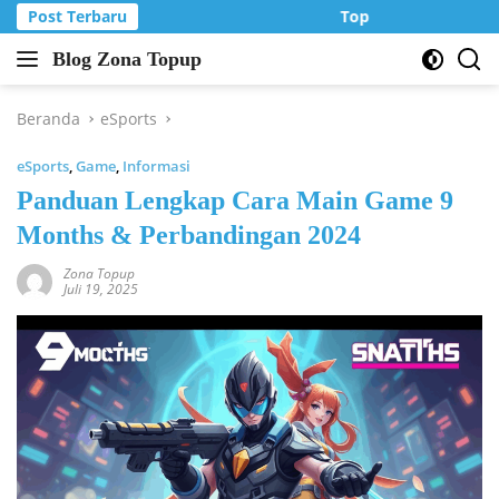
Langsung
Post Terbaru
Top Up Murah di Zo
ke
Blog Zona Topup
konten
Tips
dan
Trik
Beranda
eSports
bermain
eSports
,
Game
,
Informasi
game
online
Panduan Lengkap Cara Main Game 9
Months & Perbandingan 2024
Zona Topup
Juli 19, 2025