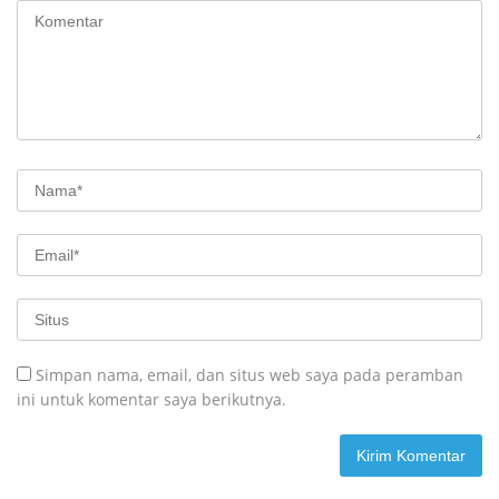
Simpan nama, email, dan situs web saya pada peramban
ini untuk komentar saya berikutnya.