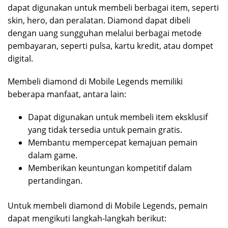
dapat digunakan untuk membeli berbagai item, seperti
skin, hero, dan peralatan. Diamond dapat dibeli
dengan uang sungguhan melalui berbagai metode
pembayaran, seperti pulsa, kartu kredit, atau dompet
digital.
Membeli diamond di Mobile Legends memiliki
beberapa manfaat, antara lain:
Dapat digunakan untuk membeli item eksklusif
yang tidak tersedia untuk pemain gratis.
Membantu mempercepat kemajuan pemain
dalam game.
Memberikan keuntungan kompetitif dalam
pertandingan.
Untuk membeli diamond di Mobile Legends, pemain
dapat mengikuti langkah-langkah berikut: