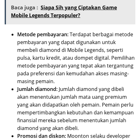
Baca juga :
Siapa Sih yang Ciptakan Game
Mobile Legends Terpopuler?
Metode pembayaran:
Terdapat berbagai metode
pembayaran yang dapat digunakan untuk
membeli diamond di Mobile Legends, seperti
pulsa, kartu kredit, atau dompet digital. Pemilihan
metode pembayaran yang tepat akan tergantung
pada preferensi dan kemudahan akses masing-
masing pemain.
Jumlah diamond:
Jumlah diamond yang dibeli
akan menentukan jumlah mata uang premium
yang akan didapatkan oleh pemain. Pemain perlu
mempertimbangkan kebutuhan dan kemampuan
finansial mereka sebelum menentukan jumlah
diamond yang akan dibeli.
Promosi dan diskon:
Moonton selaku developer