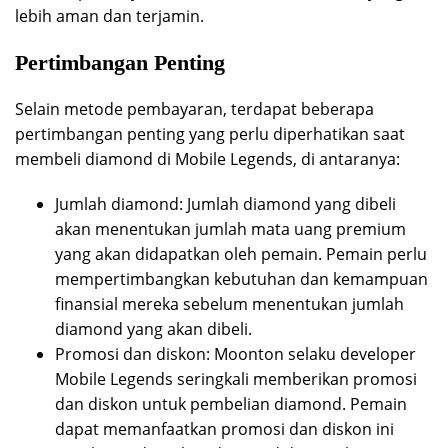
lebih aman dan terjamin.
Pertimbangan Penting
Selain metode pembayaran, terdapat beberapa
pertimbangan penting yang perlu diperhatikan saat
membeli diamond di Mobile Legends, di antaranya:
Jumlah diamond: Jumlah diamond yang dibeli
akan menentukan jumlah mata uang premium
yang akan didapatkan oleh pemain. Pemain perlu
mempertimbangkan kebutuhan dan kemampuan
finansial mereka sebelum menentukan jumlah
diamond yang akan dibeli.
Promosi dan diskon: Moonton selaku developer
Mobile Legends seringkali memberikan promosi
dan diskon untuk pembelian diamond. Pemain
dapat memanfaatkan promosi dan diskon ini