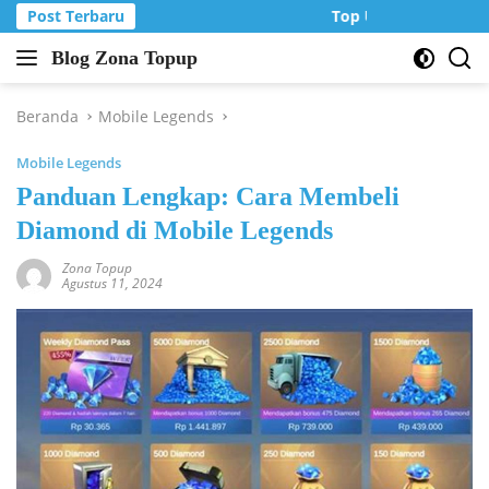
Langsung
Post Terbaru
Top Up Murah di Zon
ke
Blog Zona Topup
konten
Tips
dan
Trik
Beranda
Mobile Legends
bermain
Mobile Legends
game
online
Panduan Lengkap: Cara Membeli
Diamond di Mobile Legends
Zona Topup
Agustus 11, 2024