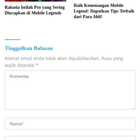
Raih Kemenangan Mobile
Rahasia Istilah Pro yang Sering
Legend: Dapatkan Tips Terbaik
Diucapkan di Mobile Legends
dari Para Ahli!
Tinggalkan Balasan
Alamat email Anda tidak akan dipublikasikan.
Ruas yang
wajib ditandai
*