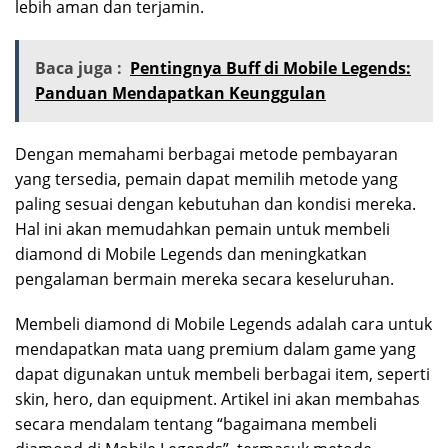
lebih aman dan terjamin.
Baca juga :
Pentingnya Buff di Mobile Legends:
Panduan Mendapatkan Keunggulan
Dengan memahami berbagai metode pembayaran
yang tersedia, pemain dapat memilih metode yang
paling sesuai dengan kebutuhan dan kondisi mereka.
Hal ini akan memudahkan pemain untuk membeli
diamond di Mobile Legends dan meningkatkan
pengalaman bermain mereka secara keseluruhan.
Membeli diamond di Mobile Legends adalah cara untuk
mendapatkan mata uang premium dalam game yang
dapat digunakan untuk membeli berbagai item, seperti
skin, hero, dan equipment. Artikel ini akan membahas
secara mendalam tentang “bagaimana membeli