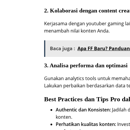
2. Kolaborasi dengan content crea
Kerjasama dengan youtuber gaming l
menambah nilai konten Anda.
Baca juga :
Apa FF Baru? Panduan 
3. Analisa performa dan optimasi
Gunakan analytics tools untuk memaha
Lakukan perbaikan berdasarkan data t
Best Practices dan Tips Pro 
Authentic dan Konsisten:
Jadilah 
konten.
Perhatikan kualitas konten:
Invest