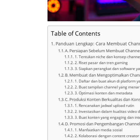
Table of Contents
Panduan Lengkap: Cara Membuat Chann
A. Persiapan Sebelum Membuat Channe
1. Tentukan niche dan konsep channe
2. Riset pasar dan tren gaming
3. Siapkan perangkat dan software y
B. Membuat dan Mengoptimalkan Chan
1. Daftar dan buat akun di platform y
2. Buat tampilan channel yang menar
3. Optimasi konten dan metadata
C. Produksi Konten Berkualitas dan Kon
1. Rencanakan jadwal upload rutin
2. Investasikan dalam kualitas video 
3. Buat konten yang engaging dan inte
D. Promosi dan Pengembangan Channe
1. Manfaatkan media sosial
2. Kolaborasi dengan content creator 