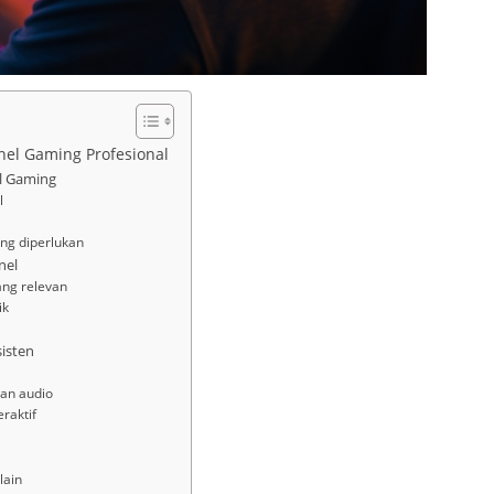
el Gaming Profesional
l Gaming
l
ang diperlukan
nel
ang relevan
ik
sisten
dan audio
raktif
l
lain