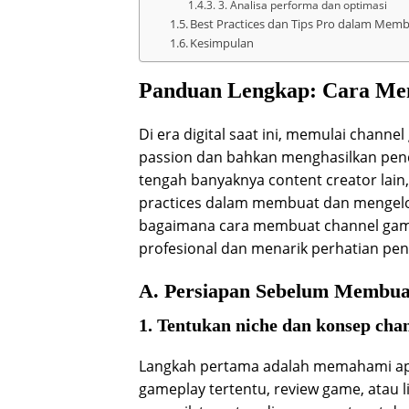
3. Analisa performa dan optimasi
Best Practices dan Tips Pro dalam Mem
Kesimpulan
Panduan Lengkap: Cara Mem
Di era digital saat ini, memulai chann
passion dan bahkan menghasilkan pen
tengah banyaknya content creator la
practices dalam membuat dan mengelol
bagaimana cara membuat channel gami
profesional dan menarik perhatian pe
A. Persiapan Sebelum Membua
1. Tentukan niche dan konsep cha
Langkah pertama adalah memahami apa
gameplay tertentu, review game, atau