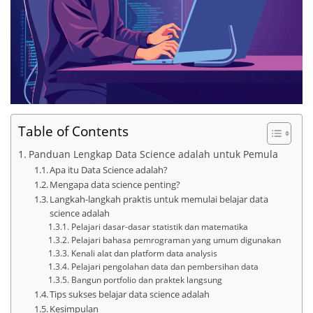
Table of Contents
Panduan Lengkap Data Science adalah untuk Pemula
Apa itu Data Science adalah?
Mengapa data science penting?
Langkah-langkah praktis untuk memulai belajar data
science adalah
Pelajari dasar-dasar statistik dan matematika
Pelajari bahasa pemrograman yang umum digunakan
Kenali alat dan platform data analysis
Pelajari pengolahan data dan pembersihan data
Bangun portfolio dan praktek langsung
Tips sukses belajar data science adalah
Kesimpulan