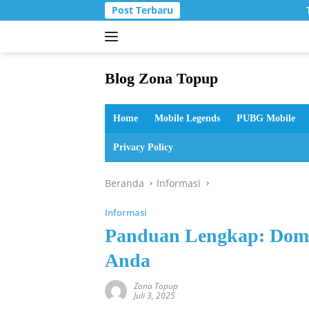
Langsung
Post Terbaru
T
ke
konten
Blog Zona Topup
Tips
dan
Home
Mobile Legends
PUBG Mobile
Trik
bermain
Privacy Policy
game
online
Beranda
Informasi
Informasi
Panduan Lengkap: Doma
Anda
Zona Topup
Juli 3, 2025