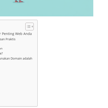
r Penting Web Anda
san Praktis
an
e?
unakan Domain adalah