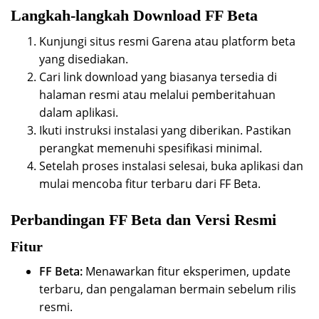
Langkah-langkah Download FF Beta
Kunjungi situs resmi Garena atau platform beta
yang disediakan.
Cari link download yang biasanya tersedia di
halaman resmi atau melalui pemberitahuan
dalam aplikasi.
Ikuti instruksi instalasi yang diberikan. Pastikan
perangkat memenuhi spesifikasi minimal.
Setelah proses instalasi selesai, buka aplikasi dan
mulai mencoba fitur terbaru dari FF Beta.
Perbandingan FF Beta dan Versi Resmi
Fitur
FF Beta:
Menawarkan fitur eksperimen, update
terbaru, dan pengalaman bermain sebelum rilis
resmi.