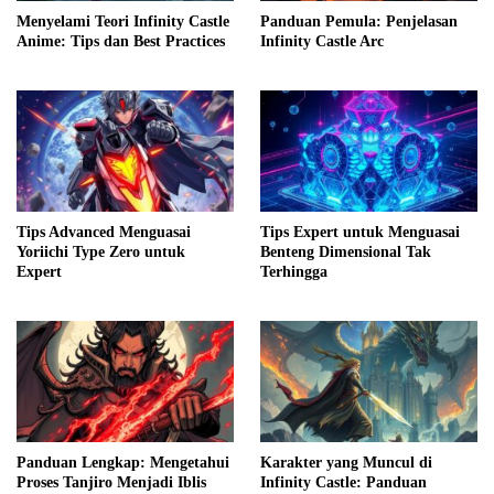
Menyelami Teori Infinity Castle
Panduan Pemula: Penjelasan
Anime: Tips dan Best Practices
Infinity Castle Arc
Tips Advanced Menguasai
Tips Expert untuk Menguasai
Yoriichi Type Zero untuk
Benteng Dimensional Tak
Expert
Terhingga
Panduan Lengkap: Mengetahui
Karakter yang Muncul di
Proses Tanjiro Menjadi Iblis
Infinity Castle: Panduan