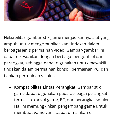
Fleksibilitas gambar stik game menjadikannya alat yang
ampuh untuk mengomunikasikan tindakan dalam
berbagai jenis permainan video. Gambar-gambar ini
dapat disesuaikan dengan berbagai pengontrol dan
perangkat, sehingga dapat digunakan untuk mewakili
tindakan dalam permainan konsol, permainan PC, dan
bahkan permainan seluler.
Kompatibilitas Lintas Perangkat:
Gambar stik
game dapat digunakan pada berbagai perangkat,
termasuk konsol game, PC, dan perangkat seluler.
Hal ini memungkinkan pengembang game untuk
membuat game yang dapat dimainkan di