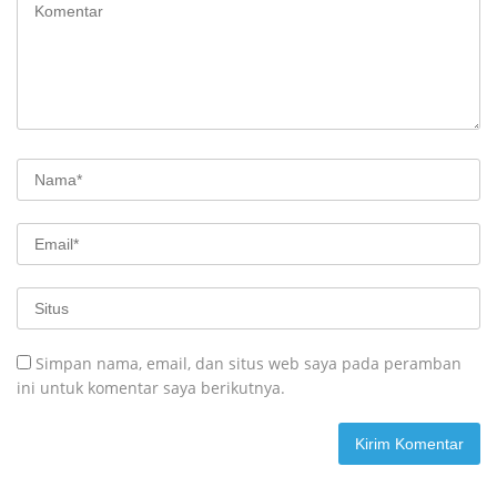
Simpan nama, email, dan situs web saya pada peramban
ini untuk komentar saya berikutnya.