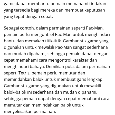
game dapat membantu pemain memahami tindakan
yang tersedia bagi mereka dan membuat keputusan
yang tepat dengan cepat.
Sebagai contoh, dalam permainan seperti Pac-Man,
pemain perlu mengontrol Pac-Man untuk menghindari
hantu dan memakan titik-titik. Gambar stik game yang
digunakan untuk mewakili Pac-Man sangat sederhana
dan mudah dipahami, sehingga pemain dapat dengan
cepat memahami cara mengontrol karakter dan
menghindari bahaya. Demikian pula, dalam permainan
seperti Tetris, pemain perlu memutar dan
memindahkan balok untuk membuat garis lengkap.
Gambar stik game yang digunakan untuk mewakili
balok-balok ini sederhana dan mudah dipahami,
sehingga pemain dapat dengan cepat memahami cara
memutar dan memindahkan balok untuk
menyelesaikan permainan.