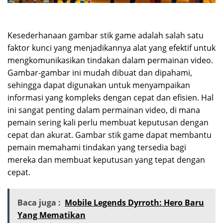
Kesederhanaan gambar stik game adalah salah satu
faktor kunci yang menjadikannya alat yang efektif untuk
mengkomunikasikan tindakan dalam permainan video.
Gambar-gambar ini mudah dibuat dan dipahami,
sehingga dapat digunakan untuk menyampaikan
informasi yang kompleks dengan cepat dan efisien. Hal
ini sangat penting dalam permainan video, di mana
pemain sering kali perlu membuat keputusan dengan
cepat dan akurat. Gambar stik game dapat membantu
pemain memahami tindakan yang tersedia bagi
mereka dan membuat keputusan yang tepat dengan
cepat.
Baca juga :
Mobile Legends Dyrroth: Hero Baru
Yang Mematikan