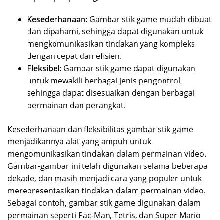
Kesederhanaan:
Gambar stik game mudah dibuat
dan dipahami, sehingga dapat digunakan untuk
mengkomunikasikan tindakan yang kompleks
dengan cepat dan efisien.
Fleksibel:
Gambar stik game dapat digunakan
untuk mewakili berbagai jenis pengontrol,
sehingga dapat disesuaikan dengan berbagai
permainan dan perangkat.
Kesederhanaan dan fleksibilitas gambar stik game
menjadikannya alat yang ampuh untuk
mengomunikasikan tindakan dalam permainan video.
Gambar-gambar ini telah digunakan selama beberapa
dekade, dan masih menjadi cara yang populer untuk
merepresentasikan tindakan dalam permainan video.
Sebagai contoh, gambar stik game digunakan dalam
permainan seperti Pac-Man, Tetris, dan Super Mario