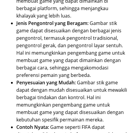
membuat game yang dapat dimainkan di
berbagai platform, sehingga menjangkau
khalayak yang lebih luas.
Jenis Pengontrol yang Beragam:
Gambar stik
game dapat disesuaikan dengan berbagai jenis
pengontrol, termasuk pengontrol tradisional,
pengontrol gerak, dan pengontrol layar sentuh.
Hal ini memungkinkan pengembang game untuk
membuat game yang dapat dimainkan dengan
berbagai cara, sehingga mengakomodasi
preferensi pemain yang berbeda.
Penyesuaian yang Mudah:
Gambar stik game
dapat dengan mudah disesuaikan untuk mewakili
berbagai tindakan dan kontrol. Hal ini
memungkinkan pengembang game untuk
membuat game yang dapat disesuaikan dengan
kebutuhan spesifik permainan mereka.
Contoh Nyata:
Game seperti FIFA dapat