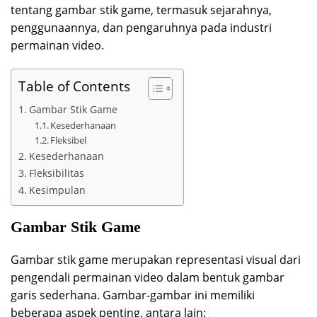
tentang gambar stik game, termasuk sejarahnya,
penggunaannya, dan pengaruhnya pada industri
permainan video.
Table of Contents
Gambar Stik Game
Kesederhanaan
Fleksibel
Kesederhanaan
Fleksibilitas
Kesimpulan
Gambar Stik Game
Gambar stik game merupakan representasi visual dari
pengendali permainan video dalam bentuk gambar
garis sederhana. Gambar-gambar ini memiliki
beberapa aspek penting, antara lain: