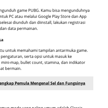
mengunduh game PUBG. Kamu bisa mengunduhnya
untuk PC atau melalui Google Play Store dan App
elesai diunduh dan diinstall, lakukan registrasi
dan data permainan.
ka
ktu untuk memahami tampilan antarmuka game.
pengaturan, serta opsi untuk masuk ke
i mini-map, bullet count, stamina, dan indikator
at bermain.
Lengkap Pemula Mengenal Sel dan Fungsinya