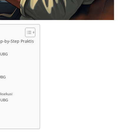
-by-Step Praktis
PUBG
PUBG
Eksekusi
 PUBG