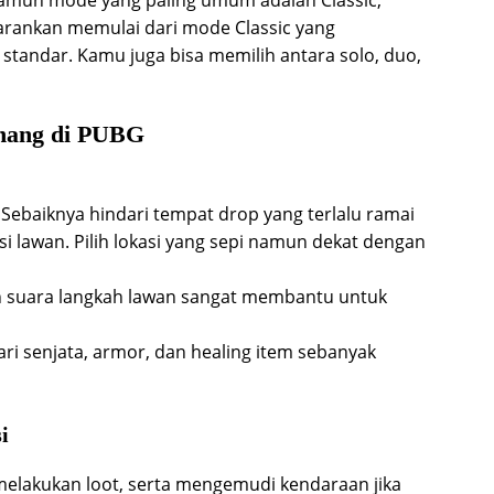
mun mode yang paling umum adalah Classic,
arankan memulai dari mode Classic yang
tandar. Kamu juga bisa memilih antara solo, duo,
enang di PUBG
Sebaiknya hindari tempat drop yang terlalu ramai
isi lawan. Pilih lokasi yang sepi namun dekat dengan
suara langkah lawan sangat membantu untuk
ri senjata, armor, dan healing item sebanyak
i
 melakukan loot, serta mengemudi kendaraan jika