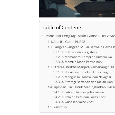
Table of Contents
Panduan Lengkap Main Game PUBG: Step
Apa Itu Game PUBG?
Langkah-langkah Mulai Bermain Game 
1. Instalasi dan Registrasi
2. Memahami Tampilan Antarmuka
3. Memilih Mode Permainan
Strategi Praktis Menjadi Pemenang di 
1. Persiapan Sebelum Launching
2. Menguasai Kontrol dan Navigasi
3. Strategi Bertahan dan Melakukan 
Tips dan Trik Untuk Meningkatkan Skill
1. Latihan Aim yang Konsisten
2. Pelajari Peta dan Lokasi Loot
3. Gunakan Voice Chat
Penutup