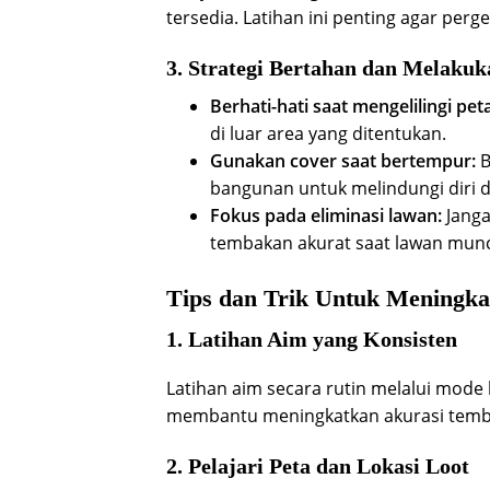
tersedia. Latihan ini penting agar perg
3. Strategi Bertahan dan Melakuk
Berhati-hati saat mengelilingi peta
di luar area yang ditentukan.
Gunakan cover saat bertempur:
B
bangunan untuk melindungi diri 
Fokus pada eliminasi lawan:
Janga
tembakan akurat saat lawan munc
Tips dan Trik Untuk Meningka
1. Latihan Aim yang Konsisten
Latihan aim secara rutin melalui mode
membantu meningkatkan akurasi temb
2. Pelajari Peta dan Lokasi Loot