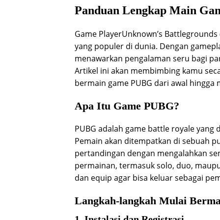
Panduan Lengkap Main Game
Game PlayerUnknown’s Battlegrounds 
yang populer di dunia. Dengan gamepla
menawarkan pengalaman seru bagi pa
Artikel ini akan membimbing kamu sec
bermain game PUBG dari awal hingga mah
Apa Itu Game PUBG?
PUBG adalah game battle royale yang 
Pemain akan ditempatkan di sebuah pu
pertandingan dengan mengalahkan sem
permainan, termasuk solo, duo, maupu
dan equip agar bisa keluar sebagai pe
Langkah-langkah Mulai Ber
1. Instalasi dan Registrasi