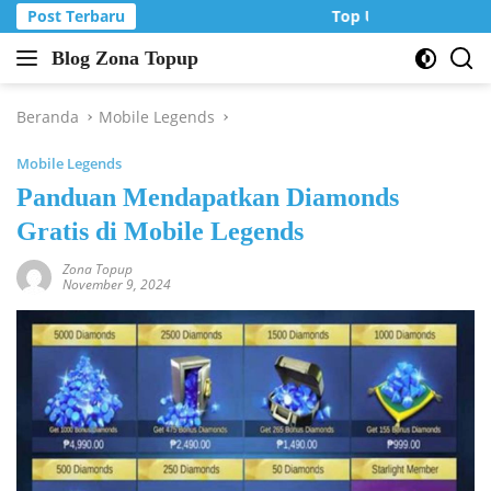
Langsung
Post Terbaru
Top Up Murah di Zon
ke
Blog Zona Topup
konten
Tips
dan
Trik
Beranda
Mobile Legends
bermain
Mobile Legends
game
online
Panduan Mendapatkan Diamonds
Gratis di Mobile Legends
Zona Topup
November 9, 2024