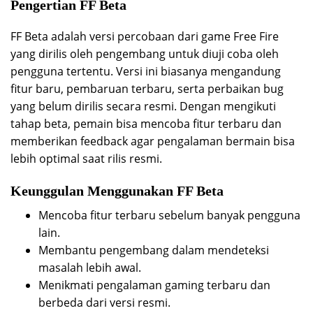
Pengertian FF Beta
FF Beta adalah versi percobaan dari game Free Fire
yang dirilis oleh pengembang untuk diuji coba oleh
pengguna tertentu. Versi ini biasanya mengandung
fitur baru, pembaruan terbaru, serta perbaikan bug
yang belum dirilis secara resmi. Dengan mengikuti
tahap beta, pemain bisa mencoba fitur terbaru dan
memberikan feedback agar pengalaman bermain bisa
lebih optimal saat rilis resmi.
Keunggulan Menggunakan FF Beta
Mencoba fitur terbaru sebelum banyak pengguna
lain.
Membantu pengembang dalam mendeteksi
masalah lebih awal.
Menikmati pengalaman gaming terbaru dan
berbeda dari versi resmi.