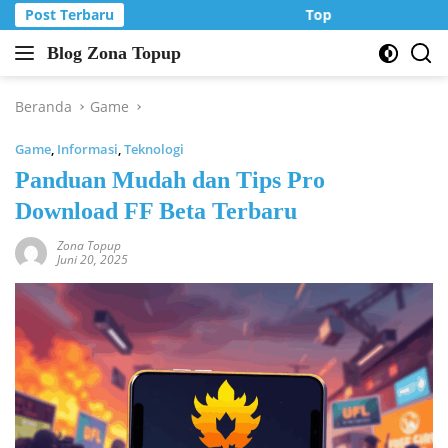
Langsung
Post Terbaru
Top Up Murah di Zo
ke
Blog Zona Topup
konten
Tips
dan
Trik
Beranda
Game
bermain
Game
,
Informasi
,
Teknologi
game
online
Panduan Mudah dan Tips Pro
Download FF Beta Terbaru
Zona Topup
Juni 20, 2025