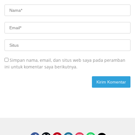
Simpan nama, email, dan situs web saya pada peramban
ini untuk komentar saya berikutnya.