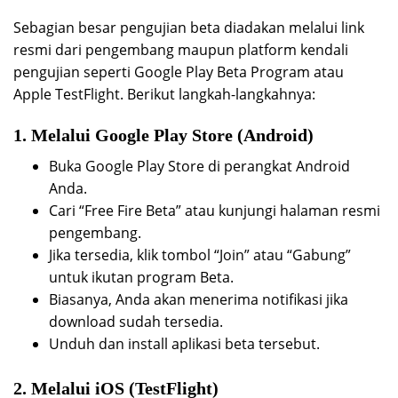
Sebagian besar pengujian beta diadakan melalui link
resmi dari pengembang maupun platform kendali
pengujian seperti Google Play Beta Program atau
Apple TestFlight. Berikut langkah-langkahnya:
1. Melalui Google Play Store (Android)
Buka Google Play Store di perangkat Android
Anda.
Cari “Free Fire Beta” atau kunjungi halaman resmi
pengembang.
Jika tersedia, klik tombol “Join” atau “Gabung”
untuk ikutan program Beta.
Biasanya, Anda akan menerima notifikasi jika
download sudah tersedia.
Unduh dan install aplikasi beta tersebut.
2. Melalui iOS (TestFlight)