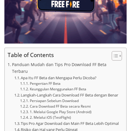
Table of Contents
Panduan Mudah dan Tips Pro Download FF Beta
Terbaru
Apa Itu FF Beta dan Mengapa Perlu Dicoba?
Pengertian FF Beta
Keunggulan Menggunakan FF Beta
Langkah-Langkah Cara Download FF Beta dengan Benar
Persiapan Sebelum Download
Cara Download FF Beta secara Resmi
1. Melalui Google Play Store (Android)
2. Melalui iOS (TestFlight)
Tips Pro Agar Download dan Main FF Beta Lebih Optimal
Risiko dan Hal yang Perlu Diingat