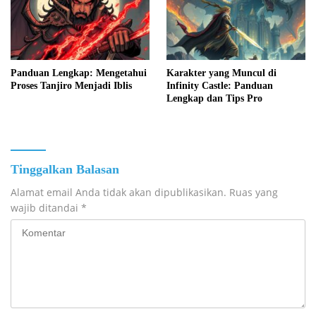
Panduan Lengkap: Mengetahui
Karakter yang Muncul di
Proses Tanjiro Menjadi Iblis
Infinity Castle: Panduan
Lengkap dan Tips Pro
Tinggalkan Balasan
Alamat email Anda tidak akan dipublikasikan.
Ruas yang
wajib ditandai
*