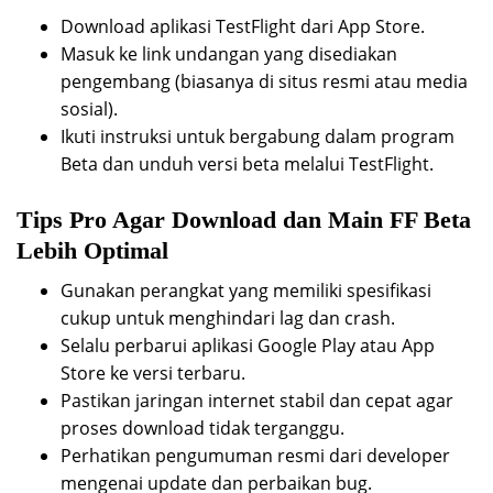
Download aplikasi TestFlight dari App Store.
Masuk ke link undangan yang disediakan
pengembang (biasanya di situs resmi atau media
sosial).
Ikuti instruksi untuk bergabung dalam program
Beta dan unduh versi beta melalui TestFlight.
Tips Pro Agar Download dan Main FF Beta
Lebih Optimal
Gunakan perangkat yang memiliki spesifikasi
cukup untuk menghindari lag dan crash.
Selalu perbarui aplikasi Google Play atau App
Store ke versi terbaru.
Pastikan jaringan internet stabil dan cepat agar
proses download tidak terganggu.
Perhatikan pengumuman resmi dari developer
mengenai update dan perbaikan bug.