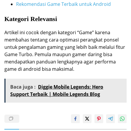
Rekomendasi Game Terbaik untuk Android
Kategori Relevansi
Artikel ini cocok dengan kategori “Game” karena
membahas tentang cara optimasi perangkat ponsel
untuk pengalaman gaming yang lebih baik melalui fitur
Game Turbo. Pemula maupun gamer daring bisa
mendapatkan panduan lengkapnya agar performa
game di android bisa maksimal.
Baca juga :
Diggie Mobile Legends: Hero
Support Terbaik | Mobile Legends Blog