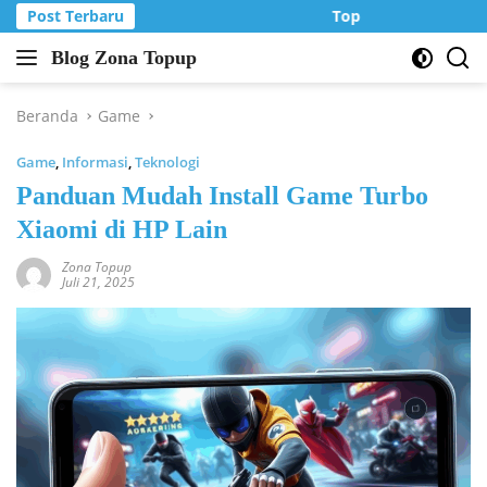
Langsung
Post Terbaru
Top Up Murah di Zo
ke
Blog Zona Topup
konten
Tips
dan
Trik
Beranda
Game
bermain
Game
,
Informasi
,
Teknologi
game
online
Panduan Mudah Install Game Turbo
Xiaomi di HP Lain
Zona Topup
Juli 21, 2025