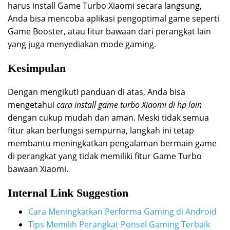
harus install Game Turbo Xiaomi secara langsung,
Anda bisa mencoba aplikasi pengoptimal game seperti
Game Booster, atau fitur bawaan dari perangkat lain
yang juga menyediakan mode gaming.
Kesimpulan
Dengan mengikuti panduan di atas, Anda bisa
mengetahui
cara install game turbo Xiaomi di hp lain
dengan cukup mudah dan aman. Meski tidak semua
fitur akan berfungsi sempurna, langkah ini tetap
membantu meningkatkan pengalaman bermain game
di perangkat yang tidak memiliki fitur Game Turbo
bawaan Xiaomi.
Internal Link Suggestion
Cara Meningkatkan Performa Gaming di Android
Tips Memilih Perangkat Ponsel Gaming Terbaik