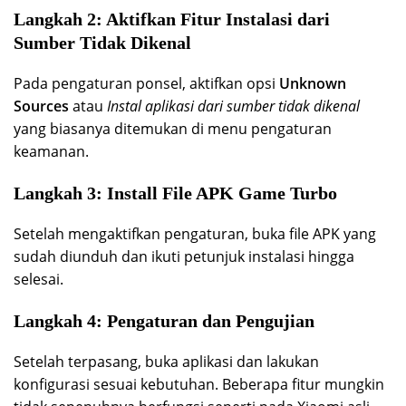
Langkah 2: Aktifkan Fitur Instalasi dari
Sumber Tidak Dikenal
Pada pengaturan ponsel, aktifkan opsi
Unknown
Sources
atau
Instal aplikasi dari sumber tidak dikenal
yang biasanya ditemukan di menu pengaturan
keamanan.
Langkah 3: Install File APK Game Turbo
Setelah mengaktifkan pengaturan, buka file APK yang
sudah diunduh dan ikuti petunjuk instalasi hingga
selesai.
Langkah 4: Pengaturan dan Pengujian
Setelah terpasang, buka aplikasi dan lakukan
konfigurasi sesuai kebutuhan. Beberapa fitur mungkin