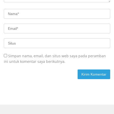
Simpan nama, email, dan situs web saya pada peramban
ini untuk komentar saya berikutnya.