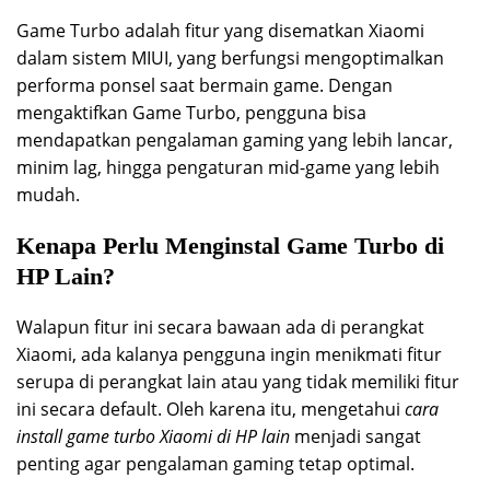
Game Turbo adalah fitur yang disematkan Xiaomi
dalam sistem MIUI, yang berfungsi mengoptimalkan
performa ponsel saat bermain game. Dengan
mengaktifkan Game Turbo, pengguna bisa
mendapatkan pengalaman gaming yang lebih lancar,
minim lag, hingga pengaturan mid-game yang lebih
mudah.
Kenapa Perlu Menginstal Game Turbo di
HP Lain?
Walapun fitur ini secara bawaan ada di perangkat
Xiaomi, ada kalanya pengguna ingin menikmati fitur
serupa di perangkat lain atau yang tidak memiliki fitur
ini secara default. Oleh karena itu, mengetahui
cara
install game turbo Xiaomi di HP lain
menjadi sangat
penting agar pengalaman gaming tetap optimal.