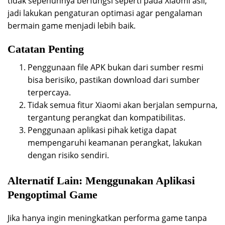
tidak sepenuhnya berfungsi seperti pada Xiaomi asli,
jadi lakukan pengaturan optimasi agar pengalaman
bermain game menjadi lebih baik.
Catatan Penting
Penggunaan file APK bukan dari sumber resmi
bisa berisiko, pastikan download dari sumber
terpercaya.
Tidak semua fitur Xiaomi akan berjalan sempurna,
tergantung perangkat dan kompatibilitas.
Penggunaan aplikasi pihak ketiga dapat
mempengaruhi keamanan perangkat, lakukan
dengan risiko sendiri.
Alternatif Lain: Menggunakan Aplikasi
Pengoptimal Game
Jika hanya ingin meningkatkan performa game tanpa