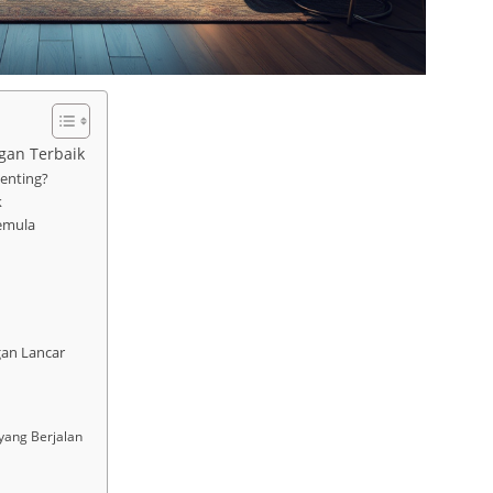
gan Terbaik
enting?
k
Pemula
an Lancar
yang Berjalan