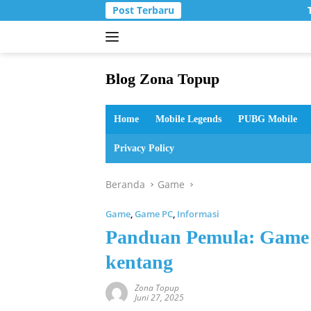
Langsung
Post Terbaru
T
ke
konten
Blog Zona Topup
Tips
dan
Home
Mobile Legends
PUBG Mobile
Trik
bermain
Privacy Policy
game
online
Beranda
Game
Game
,
Game PC
,
Informasi
Panduan Pemula: Game 
kentang
Zona Topup
Juni 27, 2025