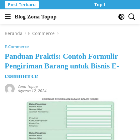
Langsung
Post Terbaru
Top Up Murah di Zon
ke
Blog Zona Topup
konten
Tips
dan
Trik
Beranda
E-Commerce
bermain
E-Commerce
game
online
Panduan Praktis: Contoh Formulir
Pengiriman Barang untuk Bisnis E-
commerce
Zona Topup
Agustus 12, 2024