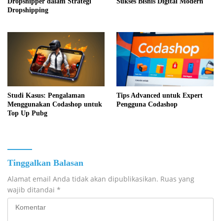
Dropshipper dalam Strategi
Sukses Bisnis Digital Modern
Dropshipping
Studi Kasus: Pengalaman
Tips Advanced untuk Expert
Menggunakan Codashop untuk
Pengguna Codashop
Top Up Pubg
Tinggalkan Balasan
Alamat email Anda tidak akan dipublikasikan.
Ruas yang
wajib ditandai
*