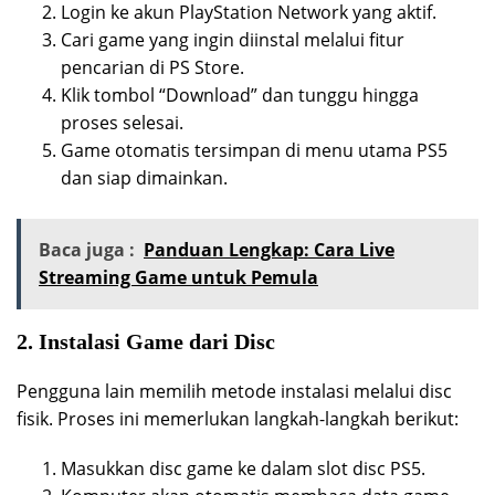
Login ke akun PlayStation Network yang aktif.
Cari game yang ingin diinstal melalui fitur
pencarian di PS Store.
Klik tombol “Download” dan tunggu hingga
proses selesai.
Game otomatis tersimpan di menu utama PS5
dan siap dimainkan.
Baca juga :
Panduan Lengkap: Cara Live
Streaming Game untuk Pemula
2. Instalasi Game dari Disc
Pengguna lain memilih metode instalasi melalui disc
fisik. Proses ini memerlukan langkah-langkah berikut:
Masukkan disc game ke dalam slot disc PS5.