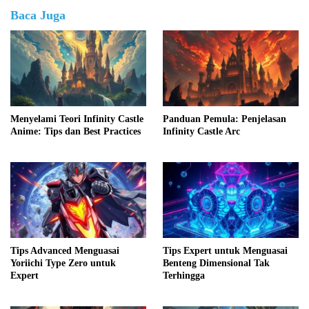
Baca Juga
Menyelami Teori Infinity Castle
Panduan Pemula: Penjelasan
Anime: Tips dan Best Practices
Infinity Castle Arc
Tips Advanced Menguasai
Tips Expert untuk Menguasai
Yoriichi Type Zero untuk
Benteng Dimensional Tak
Expert
Terhingga