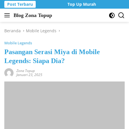
Langsung
Post Terbaru
Top Up Murah di Zona Topup
ke
Blog Zona Topup
konten
Tips
dan
Trik
Beranda
Mobile Legends
bermain
Mobile Legends
game
online
Pasangan Serasi Miya di Mobile
Legends: Siapa Dia?
Zona Topup
Januari 23, 2025