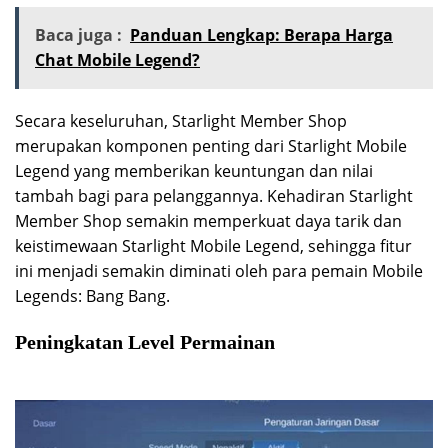
Baca juga :
Panduan Lengkap: Berapa Harga
Chat Mobile Legend?
Secara keseluruhan, Starlight Member Shop
merupakan komponen penting dari Starlight Mobile
Legend yang memberikan keuntungan dan nilai
tambah bagi para pelanggannya. Kehadiran Starlight
Member Shop semakin memperkuat daya tarik dan
keistimewaan Starlight Mobile Legend, sehingga fitur
ini menjadi semakin diminati oleh para pemain Mobile
Legends: Bang Bang.
Peningkatan Level Permainan