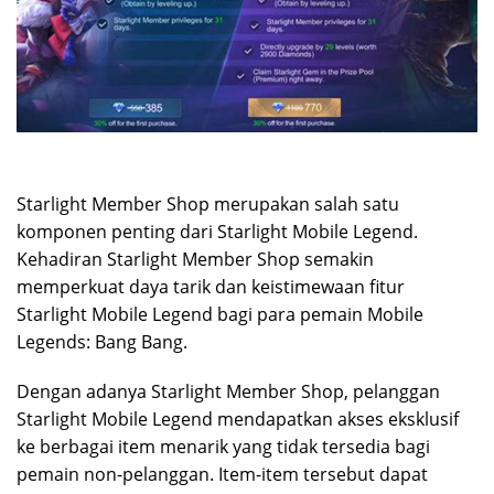
Starlight Member Shop merupakan salah satu
komponen penting dari Starlight Mobile Legend.
Kehadiran Starlight Member Shop semakin
memperkuat daya tarik dan keistimewaan fitur
Starlight Mobile Legend bagi para pemain Mobile
Legends: Bang Bang.
Dengan adanya Starlight Member Shop, pelanggan
Starlight Mobile Legend mendapatkan akses eksklusif
ke berbagai item menarik yang tidak tersedia bagi
pemain non-pelanggan. Item-item tersebut dapat