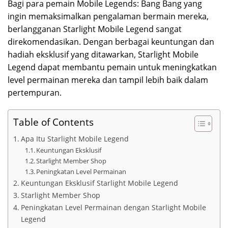
Bagi para pemain Mobile Legends: Bang Bang yang
ingin memaksimalkan pengalaman bermain mereka,
berlangganan Starlight Mobile Legend sangat
direkomendasikan. Dengan berbagai keuntungan dan
hadiah eksklusif yang ditawarkan, Starlight Mobile
Legend dapat membantu pemain untuk meningkatkan
level permainan mereka dan tampil lebih baik dalam
pertempuran.
Table of Contents
Apa Itu Starlight Mobile Legend
Keuntungan Eksklusif
Starlight Member Shop
Peningkatan Level Permainan
Keuntungan Eksklusif Starlight Mobile Legend
Starlight Member Shop
Peningkatan Level Permainan dengan Starlight Mobile
Legend