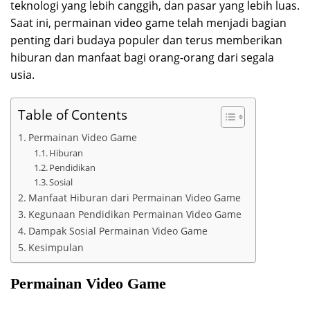
teknologi yang lebih canggih, dan pasar yang lebih luas.
Saat ini, permainan video game telah menjadi bagian
penting dari budaya populer dan terus memberikan
hiburan dan manfaat bagi orang-orang dari segala
usia.
Table of Contents
Permainan Video Game
Hiburan
Pendidikan
Sosial
Manfaat Hiburan dari Permainan Video Game
Kegunaan Pendidikan Permainan Video Game
Dampak Sosial Permainan Video Game
Kesimpulan
Permainan Video Game