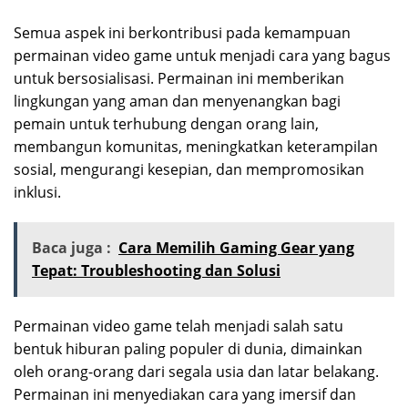
Semua aspek ini berkontribusi pada kemampuan
permainan video game untuk menjadi cara yang bagus
untuk bersosialisasi. Permainan ini memberikan
lingkungan yang aman dan menyenangkan bagi
pemain untuk terhubung dengan orang lain,
membangun komunitas, meningkatkan keterampilan
sosial, mengurangi kesepian, dan mempromosikan
inklusi.
Baca juga :
Cara Memilih Gaming Gear yang
Tepat: Troubleshooting dan Solusi
Permainan video game telah menjadi salah satu
bentuk hiburan paling populer di dunia, dimainkan
oleh orang-orang dari segala usia dan latar belakang.
Permainan ini menyediakan cara yang imersif dan