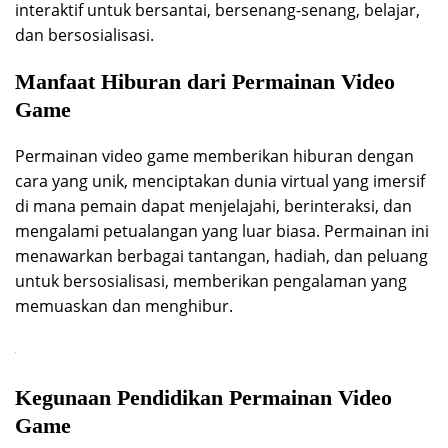
interaktif untuk bersantai, bersenang-senang, belajar,
dan bersosialisasi.
Manfaat Hiburan dari Permainan Video
Game
Permainan video game memberikan hiburan dengan
cara yang unik, menciptakan dunia virtual yang imersif
di mana pemain dapat menjelajahi, berinteraksi, dan
mengalami petualangan yang luar biasa. Permainan ini
menawarkan berbagai tantangan, hadiah, dan peluang
untuk bersosialisasi, memberikan pengalaman yang
memuaskan dan menghibur.
Kegunaan Pendidikan Permainan Video
Game