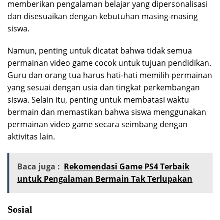
memberikan pengalaman belajar yang dipersonalisasi
dan disesuaikan dengan kebutuhan masing-masing
siswa.
Namun, penting untuk dicatat bahwa tidak semua
permainan video game cocok untuk tujuan pendidikan.
Guru dan orang tua harus hati-hati memilih permainan
yang sesuai dengan usia dan tingkat perkembangan
siswa. Selain itu, penting untuk membatasi waktu
bermain dan memastikan bahwa siswa menggunakan
permainan video game secara seimbang dengan
aktivitas lain.
Baca juga :
Rekomendasi Game PS4 Terbaik
untuk Pengalaman Bermain Tak Terlupakan
Sosial