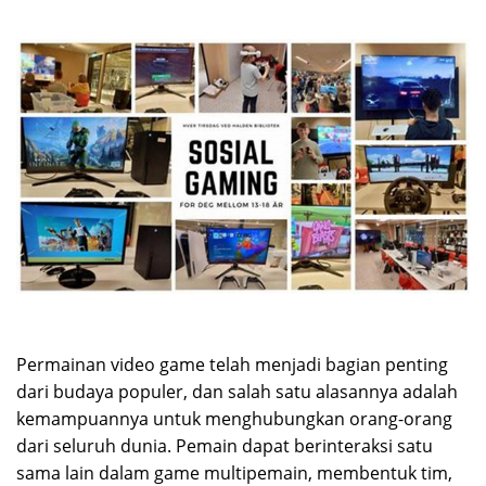
Permainan video game telah menjadi bagian penting
dari budaya populer, dan salah satu alasannya adalah
kemampuannya untuk menghubungkan orang-orang
dari seluruh dunia. Pemain dapat berinteraksi satu
sama lain dalam game multipemain, membentuk tim,