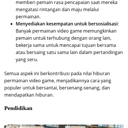
memberi pemain rasa pencapaian saat mereka
mengatasi rintangan dan maju melalui
permainan.
Menyediakan kesempatan untuk bersosialisasi:
Banyak permainan video game memungkinkan
pemain untuk terhubung dengan orang lain,
bekerja sama untuk mencapai tujuan bersama
atau bersaing satu sama lain dalam pertandingan
yang seru.
Semua aspek ini berkontribusi pada nilai hiburan
permainan video game, menjadikannya cara yang
populer untuk bersantai, bersenang-senang, dan
mendapatkan hiburan.
Pendidikan