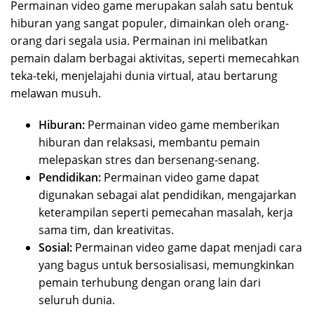
Permainan video game merupakan salah satu bentuk
hiburan yang sangat populer, dimainkan oleh orang-
orang dari segala usia. Permainan ini melibatkan
pemain dalam berbagai aktivitas, seperti memecahkan
teka-teki, menjelajahi dunia virtual, atau bertarung
melawan musuh.
Hiburan:
Permainan video game memberikan
hiburan dan relaksasi, membantu pemain
melepaskan stres dan bersenang-senang.
Pendidikan:
Permainan video game dapat
digunakan sebagai alat pendidikan, mengajarkan
keterampilan seperti pemecahan masalah, kerja
sama tim, dan kreativitas.
Sosial:
Permainan video game dapat menjadi cara
yang bagus untuk bersosialisasi, memungkinkan
pemain terhubung dengan orang lain dari
seluruh dunia.