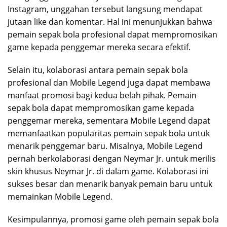
Instagram, unggahan tersebut langsung mendapat
jutaan like dan komentar. Hal ini menunjukkan bahwa
pemain sepak bola profesional dapat mempromosikan
game kepada penggemar mereka secara efektif.
Selain itu, kolaborasi antara pemain sepak bola
profesional dan Mobile Legend juga dapat membawa
manfaat promosi bagi kedua belah pihak. Pemain
sepak bola dapat mempromosikan game kepada
penggemar mereka, sementara Mobile Legend dapat
memanfaatkan popularitas pemain sepak bola untuk
menarik penggemar baru. Misalnya, Mobile Legend
pernah berkolaborasi dengan Neymar Jr. untuk merilis
skin khusus Neymar Jr. di dalam game. Kolaborasi ini
sukses besar dan menarik banyak pemain baru untuk
memainkan Mobile Legend.
Kesimpulannya, promosi game oleh pemain sepak bola