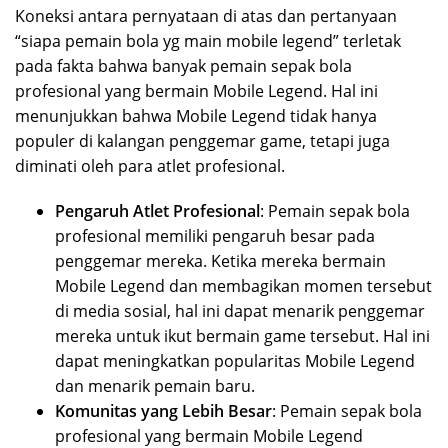
Koneksi antara pernyataan di atas dan pertanyaan
“siapa pemain bola yg main mobile legend” terletak
pada fakta bahwa banyak pemain sepak bola
profesional yang bermain Mobile Legend. Hal ini
menunjukkan bahwa Mobile Legend tidak hanya
populer di kalangan penggemar game, tetapi juga
diminati oleh para atlet profesional.
Pengaruh Atlet Profesional
: Pemain sepak bola
profesional memiliki pengaruh besar pada
penggemar mereka. Ketika mereka bermain
Mobile Legend dan membagikan momen tersebut
di media sosial, hal ini dapat menarik penggemar
mereka untuk ikut bermain game tersebut. Hal ini
dapat meningkatkan popularitas Mobile Legend
dan menarik pemain baru.
Komunitas yang Lebih Besar
: Pemain sepak bola
profesional yang bermain Mobile Legend