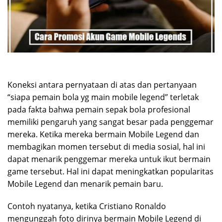
Koneksi antara pernyataan di atas dan pertanyaan
“siapa pemain bola yg main mobile legend” terletak
pada fakta bahwa pemain sepak bola profesional
memiliki pengaruh yang sangat besar pada penggemar
mereka. Ketika mereka bermain Mobile Legend dan
membagikan momen tersebut di media sosial, hal ini
dapat menarik penggemar mereka untuk ikut bermain
game tersebut. Hal ini dapat meningkatkan popularitas
Mobile Legend dan menarik pemain baru.
Contoh nyatanya, ketika Cristiano Ronaldo
mengunggah foto dirinya bermain Mobile Legend di