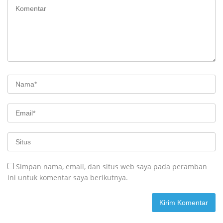
Simpan nama, email, dan situs web saya pada peramban
ini untuk komentar saya berikutnya.