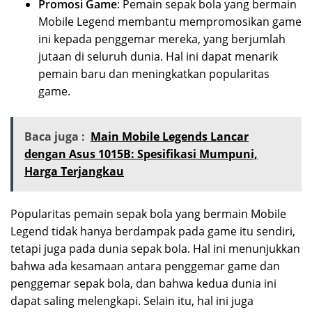
Promosi Game
: Pemain sepak bola yang bermain
Mobile Legend membantu mempromosikan game
ini kepada penggemar mereka, yang berjumlah
jutaan di seluruh dunia. Hal ini dapat menarik
pemain baru dan meningkatkan popularitas
game.
Baca juga :
Main Mobile Legends Lancar
dengan Asus 1015B: Spesifikasi Mumpuni,
Harga Terjangkau
Popularitas pemain sepak bola yang bermain Mobile
Legend tidak hanya berdampak pada game itu sendiri,
tetapi juga pada dunia sepak bola. Hal ini menunjukkan
bahwa ada kesamaan antara penggemar game dan
penggemar sepak bola, dan bahwa kedua dunia ini
dapat saling melengkapi. Selain itu, hal ini juga