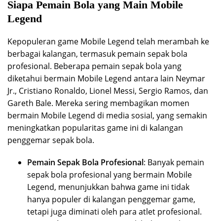
Siapa Pemain Bola yang Main Mobile
Legend
Kepopuleran game Mobile Legend telah merambah ke
berbagai kalangan, termasuk pemain sepak bola
profesional. Beberapa pemain sepak bola yang
diketahui bermain Mobile Legend antara lain Neymar
Jr., Cristiano Ronaldo, Lionel Messi, Sergio Ramos, dan
Gareth Bale. Mereka sering membagikan momen
bermain Mobile Legend di media sosial, yang semakin
meningkatkan popularitas game ini di kalangan
penggemar sepak bola.
Pemain Sepak Bola Profesional
: Banyak pemain
sepak bola profesional yang bermain Mobile
Legend, menunjukkan bahwa game ini tidak
hanya populer di kalangan penggemar game,
tetapi juga diminati oleh para atlet profesional.