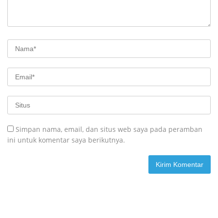
Simpan nama, email, dan situs web saya pada peramban
ini untuk komentar saya berikutnya.