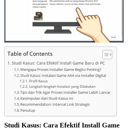
Table of Contents
Studi Kasus: Cara Efektif Install Game Baru di PC
Mengapa Proses Installer Game Begitu Penting?
Studi Kasus: Instalasi Game AAA via Installer Digital
Profil Kasus
Langkah-langkah Instalasi yang Dilakukan
Tips dan Trik Agar Proses Installer Game Lebih Lancar
Kesimpulan dari Studi Kasus ini
Recommendation: Internal Link Strategis
Penutup
Studi Kasus: Cara Efektif Install Game