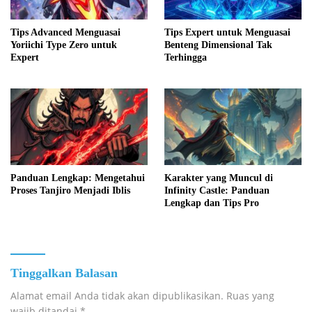
Tips Advanced Menguasai
Tips Expert untuk Menguasai
Yoriichi Type Zero untuk
Benteng Dimensional Tak
Expert
Terhingga
Panduan Lengkap: Mengetahui
Karakter yang Muncul di
Proses Tanjiro Menjadi Iblis
Infinity Castle: Panduan
Lengkap dan Tips Pro
Tinggalkan Balasan
Alamat email Anda tidak akan dipublikasikan.
Ruas yang
wajib ditandai
*