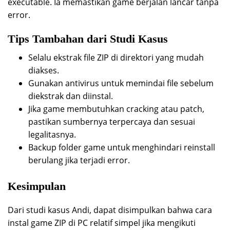
executable. Ia memastikan game berjalan lancar tanpa
error.
Tips Tambahan dari Studi Kasus
Selalu ekstrak file ZIP di direktori yang mudah
diakses.
Gunakan antivirus untuk memindai file sebelum
diekstrak dan diinstal.
Jika game membutuhkan cracking atau patch,
pastikan sumbernya terpercaya dan sesuai
legalitasnya.
Backup folder game untuk menghindari reinstall
berulang jika terjadi error.
Kesimpulan
Dari studi kasus Andi, dapat disimpulkan bahwa cara
instal game ZIP di PC relatif simpel jika mengikuti