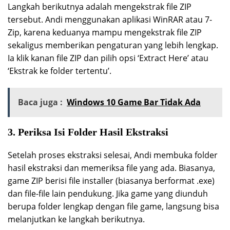
Langkah berikutnya adalah mengekstrak file ZIP
tersebut. Andi menggunakan aplikasi WinRAR atau 7-
Zip, karena keduanya mampu mengekstrak file ZIP
sekaligus memberikan pengaturan yang lebih lengkap.
Ia klik kanan file ZIP dan pilih opsi ‘Extract Here’ atau
‘Ekstrak ke folder tertentu’.
Baca juga :
Windows 10 Game Bar Tidak Ada
3. Periksa Isi Folder Hasil Ekstraksi
Setelah proses ekstraksi selesai, Andi membuka folder
hasil ekstraksi dan memeriksa file yang ada. Biasanya,
game ZIP berisi file installer (biasanya berformat .exe)
dan file-file lain pendukung. Jika game yang diunduh
berupa folder lengkap dengan file game, langsung bisa
melanjutkan ke langkah berikutnya.