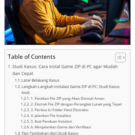
Table of Contents
Studi Kasus: Cara Instal Game ZIP di PC agar Mudah
dan Cepat
Latar Belakang Kasus
Langkah-Langkah Instalasi Game ZIP di PC: Studi Kasus
Andi
1. Pastikan File ZIP yang Akan Diinstal Aman
2. Ekstrak File ZIP dengan Perangkat Lunak yang Tepat
3. Periksa Isi Folder Hasil Ekstraksi
4. Jalankan File Installasi
5. Ikuti Panduan Instalasi
6. Menjalankan Game dan Verifikasi
Tips Tambahan dari Studi Kasus