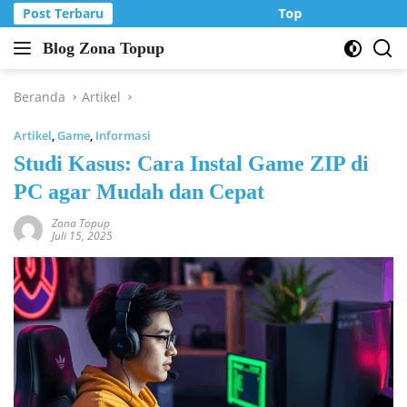
Langsung
Post Terbaru
Top Up Murah di Zo
ke
Blog Zona Topup
konten
Tips
dan
Trik
Beranda
Artikel
bermain
Artikel
,
Game
,
Informasi
game
online
Studi Kasus: Cara Instal Game ZIP di
PC agar Mudah dan Cepat
Zona Topup
Juli 15, 2025