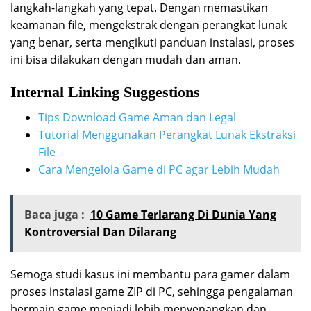
langkah-langkah yang tepat. Dengan memastikan
keamanan file, mengekstrak dengan perangkat lunak
yang benar, serta mengikuti panduan instalasi, proses
ini bisa dilakukan dengan mudah dan aman.
Internal Linking Suggestions
Tips Download Game Aman dan Legal
Tutorial Menggunakan Perangkat Lunak Ekstraksi
File
Cara Mengelola Game di PC agar Lebih Mudah
Baca juga :
10 Game Terlarang Di Dunia Yang
Kontroversial Dan Dilarang
Semoga studi kasus ini membantu para gamer dalam
proses instalasi game ZIP di PC, sehingga pengalaman
bermain game menjadi lebih menyenangkan dan