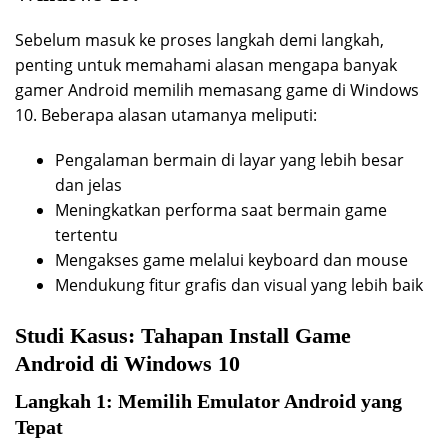
Sebelum masuk ke proses langkah demi langkah,
penting untuk memahami alasan mengapa banyak
gamer Android memilih memasang game di Windows
10. Beberapa alasan utamanya meliputi:
Pengalaman bermain di layar yang lebih besar
dan jelas
Meningkatkan performa saat bermain game
tertentu
Mengakses game melalui keyboard dan mouse
Mendukung fitur grafis dan visual yang lebih baik
Studi Kasus: Tahapan Install Game
Android di Windows 10
Langkah 1: Memilih Emulator Android yang
Tepat