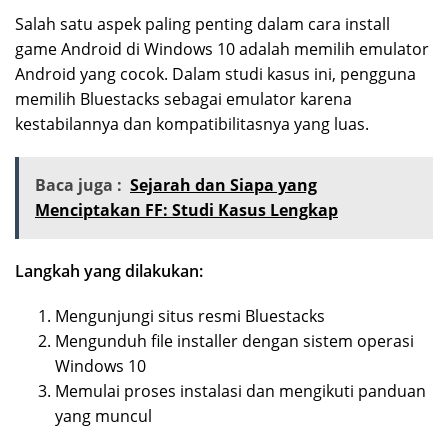
Salah satu aspek paling penting dalam cara install
game Android di Windows 10 adalah memilih emulator
Android yang cocok. Dalam studi kasus ini, pengguna
memilih Bluestacks sebagai emulator karena
kestabilannya dan kompatibilitasnya yang luas.
Baca juga :
Sejarah dan Siapa yang
Menciptakan FF: Studi Kasus Lengkap
Langkah yang dilakukan:
Mengunjungi situs resmi Bluestacks
Mengunduh file installer dengan sistem operasi
Windows 10
Memulai proses instalasi dan mengikuti panduan
yang muncul