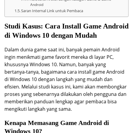
Android
Saran Internal Link untuk Pembaca
Studi Kasus: Cara Install Game Android
di Windows 10 dengan Mudah
Dalam dunia game saat ini, banyak pemain Android
ingin menikmati game favorit mereka di layar PC,
khususnya Windows 10. Namun, banyak yang
bertanya-tanya, bagaimana cara install game Android
di Windows 10 dengan langkah yang mudah dan
efisien. Melalui studi kasus ini, kami akan membongkar
proses yang sebenarnya dilakukan oleh pengguna dan
memberikan panduan lengkap agar pembaca bisa
mengikuti langkah yang sama.
Kenapa Memasang Game Android di
Windows 10?