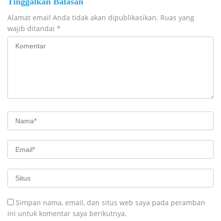
Tinggalkan Balasan
Alamat email Anda tidak akan dipublikasikan.
Ruas yang
wajib ditandai
*
Simpan nama, email, dan situs web saya pada peramban
ini untuk komentar saya berikutnya.