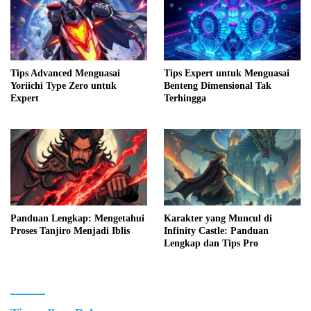
Tips Advanced Menguasai
Tips Expert untuk Menguasai
Yoriichi Type Zero untuk
Benteng Dimensional Tak
Expert
Terhingga
Panduan Lengkap: Mengetahui
Karakter yang Muncul di
Proses Tanjiro Menjadi Iblis
Infinity Castle: Panduan
Lengkap dan Tips Pro