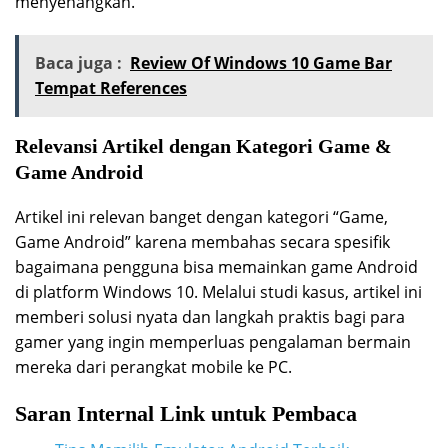
menyenangkan.
Baca juga :
Review Of Windows 10 Game Bar
Tempat References
Relevansi Artikel dengan Kategori Game &
Game Android
Artikel ini relevan banget dengan kategori “Game,
Game Android” karena membahas secara spesifik
bagaimana pengguna bisa memainkan game Android
di platform Windows 10. Melalui studi kasus, artikel ini
memberi solusi nyata dan langkah praktis bagi para
gamer yang ingin memperluas pengalaman bermain
mereka dari perangkat mobile ke PC.
Saran Internal Link untuk Pembaca