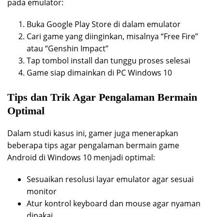
pada emulator:
Buka Google Play Store di dalam emulator
Cari game yang diinginkan, misalnya “Free Fire”
atau “Genshin Impact”
Tap tombol install dan tunggu proses selesai
Game siap dimainkan di PC Windows 10
Tips dan Trik Agar Pengalaman Bermain
Optimal
Dalam studi kasus ini, gamer juga menerapkan
beberapa tips agar pengalaman bermain game
Android di Windows 10 menjadi optimal:
Sesuaikan resolusi layar emulator agar sesuai
monitor
Atur kontrol keyboard dan mouse agar nyaman
dipakai