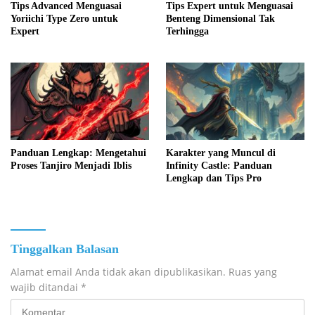
Tips Advanced Menguasai
Tips Expert untuk Menguasai
Yoriichi Type Zero untuk
Benteng Dimensional Tak
Expert
Terhingga
Panduan Lengkap: Mengetahui
Karakter yang Muncul di
Proses Tanjiro Menjadi Iblis
Infinity Castle: Panduan
Lengkap dan Tips Pro
Tinggalkan Balasan
Alamat email Anda tidak akan dipublikasikan.
Ruas yang
wajib ditandai
*