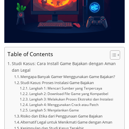
Table of Contents
Studi Kasus: Cara Install Game Bajakan dengan Aman
dan Legal
Mengapa Banyak Gamer Menggunakan Game Bajakan?
Studi Kasus: Proses Instalasi Game Bajakan
Langkah 1: Mencari Sumber yang Terpercaya
Langkah 2: Download File Game yang Kompatibel
Langkah 3: Melakukan Proses Ekstraksi dan Instalasi
Langkah 4: Menggunakan Crack atau Patch
Langkah 5: Menjalankan Game
Risiko dan Etika dari Penggunaan Game Bajakan
Alternatif Legal untuk Menikmati Game dengan Aman
Kesimpulan dan Studi Kasus Terakhir