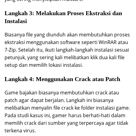
Langkah 3: Melakukan Proses Ekstraksi dan
Instalasi
Biasanya file yang diunduh akan membutuhkan proses
ekstraksi menggunakan software seperti WinRAR atau
7-Zip. Setelah itu, ikuti langkah-langkah instalasi sesuai
petunjuk, yang sering kali melibatkan klik dua kali file
setup dan memilih lokasi instalasi.
Langkah 4: Menggunakan Crack atau Patch
Game bajakan biasanya membutuhkan crack atau
patch agar dapat berjalan. Langkah ini biasanya
melibatkan menyalin file crack ke folder instalasi game.
Pada studi kasus ini, gamer harus berhati-hati dalam
memilih crack dari sumber yang terpercaya agar tidak
terkena virus.