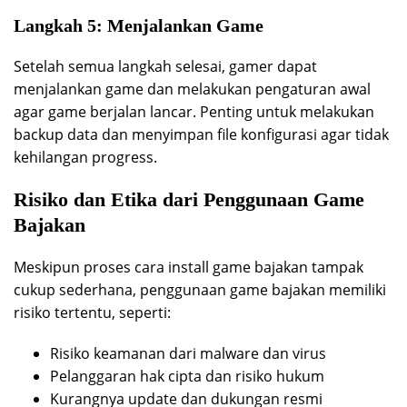
Langkah 5: Menjalankan Game
Setelah semua langkah selesai, gamer dapat
menjalankan game dan melakukan pengaturan awal
agar game berjalan lancar. Penting untuk melakukan
backup data dan menyimpan file konfigurasi agar tidak
kehilangan progress.
Risiko dan Etika dari Penggunaan Game
Bajakan
Meskipun proses cara install game bajakan tampak
cukup sederhana, penggunaan game bajakan memiliki
risiko tertentu, seperti:
Risiko keamanan dari malware dan virus
Pelanggaran hak cipta dan risiko hukum
Kurangnya update dan dukungan resmi