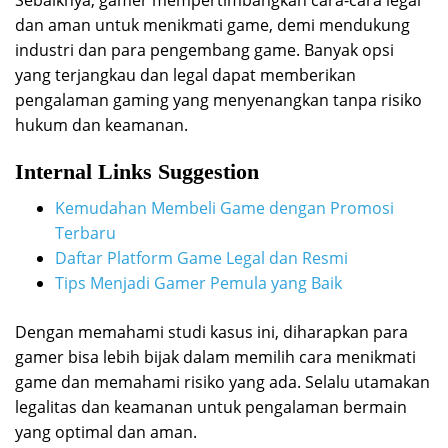
dan aman untuk menikmati game, demi mendukung
industri dan para pengembang game. Banyak opsi
yang terjangkau dan legal dapat memberikan
pengalaman gaming yang menyenangkan tanpa risiko
hukum dan keamanan.
Internal Links Suggestion
Kemudahan Membeli Game dengan Promosi
Terbaru
Daftar Platform Game Legal dan Resmi
Tips Menjadi Gamer Pemula yang Baik
Dengan memahami studi kasus ini, diharapkan para
gamer bisa lebih bijak dalam memilih cara menikmati
game dan memahami risiko yang ada. Selalu utamakan
legalitas dan keamanan untuk pengalaman bermain
yang optimal dan aman.