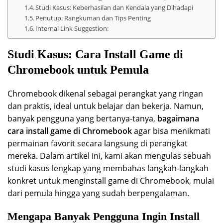
Studi Kasus: Keberhasilan dan Kendala yang Dihadapi
Penutup: Rangkuman dan Tips Penting
Internal Link Suggestion:
Studi Kasus: Cara Install Game di
Chromebook untuk Pemula
Chromebook dikenal sebagai perangkat yang ringan
dan praktis, ideal untuk belajar dan bekerja. Namun,
banyak pengguna yang bertanya-tanya,
bagaimana
cara install game di Chromebook
agar bisa menikmati
permainan favorit secara langsung di perangkat
mereka. Dalam artikel ini, kami akan mengulas sebuah
studi kasus lengkap yang membahas langkah-langkah
konkret untuk menginstall game di Chromebook, mulai
dari pemula hingga yang sudah berpengalaman.
Mengapa Banyak Pengguna Ingin Install