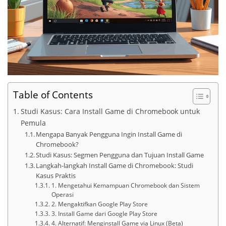
Table of Contents
Studi Kasus: Cara Install Game di Chromebook untuk
Pemula
Mengapa Banyak Pengguna Ingin Install Game di
Chromebook?
Studi Kasus: Segmen Pengguna dan Tujuan Install Game
Langkah-langkah Install Game di Chromebook: Studi
Kasus Praktis
1. Mengetahui Kemampuan Chromebook dan Sistem
Operasi
2. Mengaktifkan Google Play Store
3. Install Game dari Google Play Store
4. Alternatif: Menginstall Game via Linux (Beta)