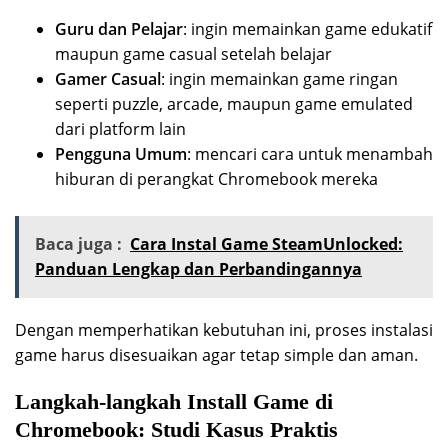
Guru dan Pelajar
: ingin memainkan game edukatif
maupun game casual setelah belajar
Gamer Casual
: ingin memainkan game ringan
seperti puzzle, arcade, maupun game emulated
dari platform lain
Pengguna Umum
: mencari cara untuk menambah
hiburan di perangkat Chromebook mereka
Baca juga :
Cara Instal Game SteamUnlocked:
Panduan Lengkap dan Perbandingannya
Dengan memperhatikan kebutuhan ini, proses instalasi
game harus disesuaikan agar tetap simple dan aman.
Langkah-langkah Install Game di
Chromebook: Studi Kasus Praktis