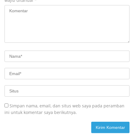
wajib ditandai
*
Simpan nama, email, dan situs web saya pada peramban
ini untuk komentar saya berikutnya.