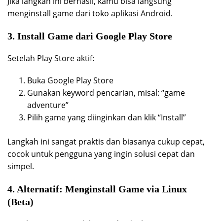
Jika langkah ini berhasil, kamu bisa langsung
menginstall game dari toko aplikasi Android.
3. Install Game dari Google Play Store
Setelah Play Store aktif:
Buka Google Play Store
Gunakan keyword pencarian, misal: “game
adventure”
Pilih game yang diinginkan dan klik “Install”
Langkah ini sangat praktis dan biasanya cukup cepat,
cocok untuk pengguna yang ingin solusi cepat dan
simpel.
4. Alternatif: Menginstall Game via Linux
(Beta)