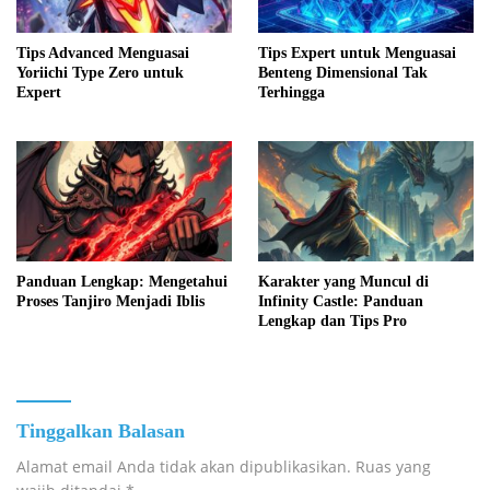
Tips Advanced Menguasai
Tips Expert untuk Menguasai
Yoriichi Type Zero untuk
Benteng Dimensional Tak
Expert
Terhingga
Panduan Lengkap: Mengetahui
Karakter yang Muncul di
Proses Tanjiro Menjadi Iblis
Infinity Castle: Panduan
Lengkap dan Tips Pro
Tinggalkan Balasan
Alamat email Anda tidak akan dipublikasikan.
Ruas yang