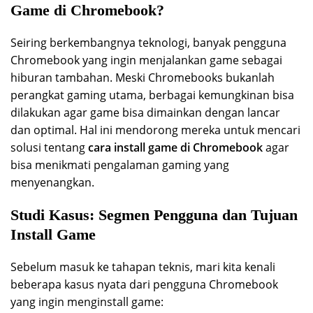
Game di Chromebook?
Seiring berkembangnya teknologi, banyak pengguna
Chromebook yang ingin menjalankan game sebagai
hiburan tambahan. Meski Chromebooks bukanlah
perangkat gaming utama, berbagai kemungkinan bisa
dilakukan agar game bisa dimainkan dengan lancar
dan optimal. Hal ini mendorong mereka untuk mencari
solusi tentang
cara install game di Chromebook
agar
bisa menikmati pengalaman gaming yang
menyenangkan.
Studi Kasus: Segmen Pengguna dan Tujuan
Install Game
Sebelum masuk ke tahapan teknis, mari kita kenali
beberapa kasus nyata dari pengguna Chromebook
yang ingin menginstall game: