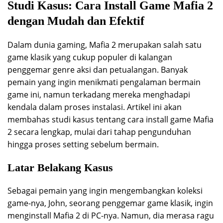
Studi Kasus: Cara Install Game Mafia 2
dengan Mudah dan Efektif
Dalam dunia gaming, Mafia 2 merupakan salah satu
game klasik yang cukup populer di kalangan
penggemar genre aksi dan petualangan. Banyak
pemain yang ingin menikmati pengalaman bermain
game ini, namun terkadang mereka menghadapi
kendala dalam proses instalasi. Artikel ini akan
membahas studi kasus tentang cara install game Mafia
2 secara lengkap, mulai dari tahap pengunduhan
hingga proses setting sebelum bermain.
Latar Belakang Kasus
Sebagai pemain yang ingin mengembangkan koleksi
game-nya, John, seorang penggemar game klasik, ingin
menginstall Mafia 2 di PC-nya. Namun, dia merasa ragu