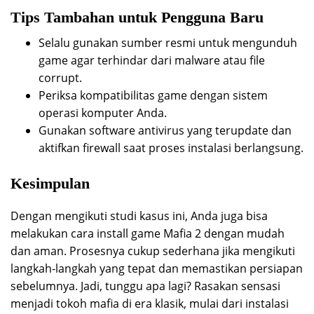
Tips Tambahan untuk Pengguna Baru
Selalu gunakan sumber resmi untuk mengunduh
game agar terhindar dari malware atau file
corrupt.
Periksa kompatibilitas game dengan sistem
operasi komputer Anda.
Gunakan software antivirus yang terupdate dan
aktifkan firewall saat proses instalasi berlangsung.
Kesimpulan
Dengan mengikuti studi kasus ini, Anda juga bisa
melakukan cara install game Mafia 2 dengan mudah
dan aman. Prosesnya cukup sederhana jika mengikuti
langkah-langkah yang tepat dan memastikan persiapan
sebelumnya. Jadi, tunggu apa lagi? Rasakan sensasi
menjadi tokoh mafia di era klasik, mulai dari instalasi