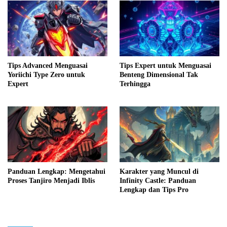
Tips Advanced Menguasai
Tips Expert untuk Menguasai
Yoriichi Type Zero untuk
Benteng Dimensional Tak
Expert
Terhingga
Panduan Lengkap: Mengetahui
Karakter yang Muncul di
Proses Tanjiro Menjadi Iblis
Infinity Castle: Panduan
Lengkap dan Tips Pro