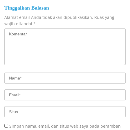
Tinggalkan Balasan
Alamat email Anda tidak akan dipublikasikan.
Ruas yang
wajib ditandai
*
Simpan nama, email, dan situs web saya pada peramban