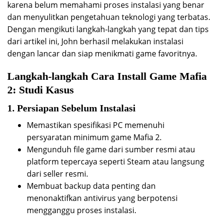
karena belum memahami proses instalasi yang benar
dan menyulitkan pengetahuan teknologi yang terbatas.
Dengan mengikuti langkah-langkah yang tepat dan tips
dari artikel ini, John berhasil melakukan instalasi
dengan lancar dan siap menikmati game favoritnya.
Langkah-langkah Cara Install Game Mafia
2: Studi Kasus
1. Persiapan Sebelum Instalasi
Memastikan spesifikasi PC memenuhi
persyaratan minimum game Mafia 2.
Mengunduh file game dari sumber resmi atau
platform tepercaya seperti Steam atau langsung
dari seller resmi.
Membuat backup data penting dan
menonaktifkan antivirus yang berpotensi
mengganggu proses instalasi.