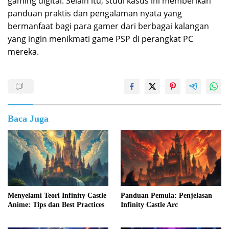
gaming digital. Selain itu, studi kasus ini memberikan
panduan praktis dan pengalaman nyata yang
bermanfaat bagi para gamer dari berbagai kalangan
yang ingin menikmati game PSP di perangkat PC
mereka.
Baca Juga
Menyelami Teori Infinity Castle
Panduan Pemula: Penjelasan
Anime: Tips dan Best Practices
Infinity Castle Arc