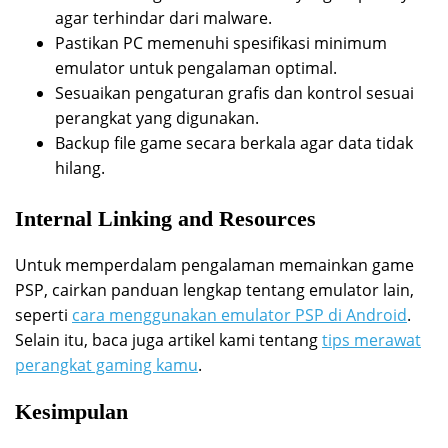
agar terhindar dari malware.
Pastikan PC memenuhi spesifikasi minimum
emulator untuk pengalaman optimal.
Sesuaikan pengaturan grafis dan kontrol sesuai
perangkat yang digunakan.
Backup file game secara berkala agar data tidak
hilang.
Internal Linking and Resources
Untuk memperdalam pengalaman memainkan game
PSP, cairkan panduan lengkap tentang emulator lain,
seperti
cara menggunakan emulator PSP di Android
.
Selain itu, baca juga artikel kami tentang
tips merawat
perangkat gaming kamu
.
Kesimpulan