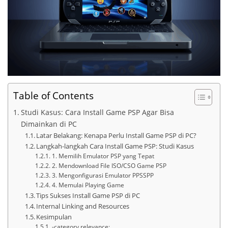
Table of Contents
Studi Kasus: Cara Install Game PSP Agar Bisa
Dimainkan di PC
Latar Belakang: Kenapa Perlu Install Game PSP di PC?
Langkah-langkah Cara Install Game PSP: Studi Kasus
1. Memilih Emulator PSP yang Tepat
2. Mendownload File ISO/CSO Game PSP
3. Mengonfigurasi Emulator PPSSPP
4. Memulai Playing Game
Tips Sukses Install Game PSP di PC
Internal Linking and Resources
Kesimpulan
-category relevance: