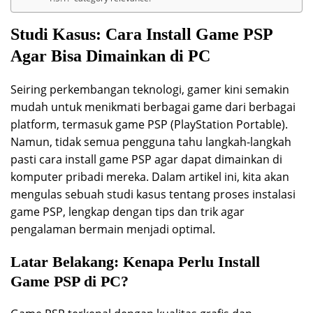
Studi Kasus: Cara Install Game PSP
Agar Bisa Dimainkan di PC
Seiring perkembangan teknologi, gamer kini semakin
mudah untuk menikmati berbagai game dari berbagai
platform, termasuk game PSP (PlayStation Portable).
Namun, tidak semua pengguna tahu langkah-langkah
pasti cara install game PSP agar dapat dimainkan di
komputer pribadi mereka. Dalam artikel ini, kita akan
mengulas sebuah studi kasus tentang proses instalasi
game PSP, lengkap dengan tips dan trik agar
pengalaman bermain menjadi optimal.
Latar Belakang: Kenapa Perlu Install
Game PSP di PC?