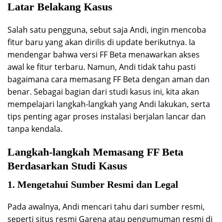
Latar Belakang Kasus
Salah satu pengguna, sebut saja Andi, ingin mencoba
fitur baru yang akan dirilis di update berikutnya. Ia
mendengar bahwa versi FF Beta menawarkan akses
awal ke fitur terbaru. Namun, Andi tidak tahu pasti
bagaimana cara memasang FF Beta dengan aman dan
benar. Sebagai bagian dari studi kasus ini, kita akan
mempelajari langkah-langkah yang Andi lakukan, serta
tips penting agar proses instalasi berjalan lancar dan
tanpa kendala.
Langkah-langkah Memasang FF Beta
Berdasarkan Studi Kasus
1. Mengetahui Sumber Resmi dan Legal
Pada awalnya, Andi mencari tahu dari sumber resmi,
seperti situs resmi Garena atau pengumuman resmi di