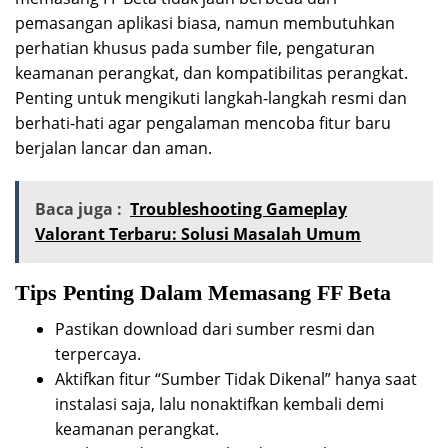
pemasangan aplikasi biasa, namun membutuhkan
perhatian khusus pada sumber file, pengaturan
keamanan perangkat, dan kompatibilitas perangkat.
Penting untuk mengikuti langkah-langkah resmi dan
berhati-hati agar pengalaman mencoba fitur baru
berjalan lancar dan aman.
Baca juga :
Troubleshooting Gameplay
Valorant Terbaru: Solusi Masalah Umum
Tips Penting Dalam Memasang FF Beta
Pastikan download dari sumber resmi dan
terpercaya.
Aktifkan fitur “Sumber Tidak Dikenal” hanya saat
instalasi saja, lalu nonaktifkan kembali demi
keamanan perangkat.