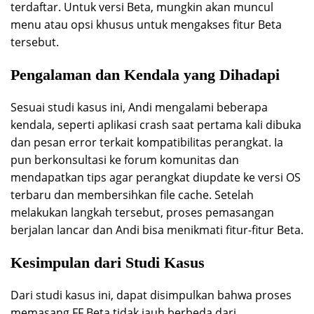
terdaftar. Untuk versi Beta, mungkin akan muncul
menu atau opsi khusus untuk mengakses fitur Beta
tersebut.
Pengalaman dan Kendala yang Dihadapi
Sesuai studi kasus ini, Andi mengalami beberapa
kendala, seperti aplikasi crash saat pertama kali dibuka
dan pesan error terkait kompatibilitas perangkat. Ia
pun berkonsultasi ke forum komunitas dan
mendapatkan tips agar perangkat diupdate ke versi OS
terbaru dan membersihkan file cache. Setelah
melakukan langkah tersebut, proses pemasangan
berjalan lancar dan Andi bisa menikmati fitur-fitur Beta.
Kesimpulan dari Studi Kasus
Dari studi kasus ini, dapat disimpulkan bahwa proses
memasang FF Beta tidak jauh berbeda dari