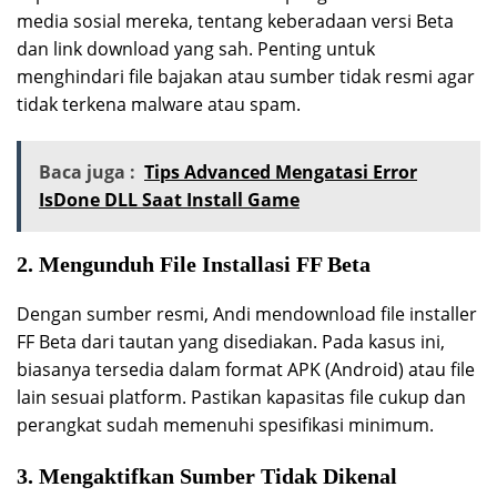
media sosial mereka, tentang keberadaan versi Beta
dan link download yang sah. Penting untuk
menghindari file bajakan atau sumber tidak resmi agar
tidak terkena malware atau spam.
Baca juga :
Tips Advanced Mengatasi Error
IsDone DLL Saat Install Game
2. Mengunduh File Installasi FF Beta
Dengan sumber resmi, Andi mendownload file installer
FF Beta dari tautan yang disediakan. Pada kasus ini,
biasanya tersedia dalam format APK (Android) atau file
lain sesuai platform. Pastikan kapasitas file cukup dan
perangkat sudah memenuhi spesifikasi minimum.
3. Mengaktifkan Sumber Tidak Dikenal